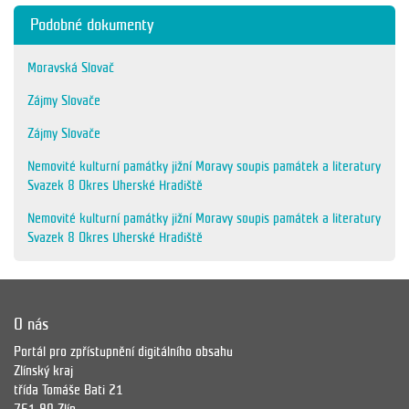
Podobné dokumenty
Moravská Slovač
Zájmy Slovače
Zájmy Slovače
Nemovité kulturní památky jižní Moravy soupis památek a literatury
Svazek 8 Okres Uherské Hradiště
Nemovité kulturní památky jižní Moravy soupis památek a literatury
Svazek 8 Okres Uherské Hradiště
O nás
Portál pro zpřístupnění digitálního obsahu
Zlínský kraj
třída Tomáše Bati 21