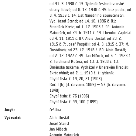
od 31. 3. 1938 č. 13: Týdeník československé
strany lidové; od 8. 12. 1938 č. 49: bez podn.; od
8. 4. 1939 č. 14: List Národního souručenství.
Vyd. Josef Štancl; od 14. 10. 1896 č. 81:
František Kretz; od 1. 12. 1906 č. 94: Antonín
Matoušek; od 24. 6. 1911 č. 49: Theodor Zapletal
od 4. 11. 1911 č. 87: Alois Dostál; od 20. 2.
1915 č. 7: Josef Pospíšil; od 4. 8. 1915 č. 37: M.
Dostálová; od 23. 12. 1918 č. 69: Alois Dostál;
od 2. 12. 1927 č. 49: Jan Mlčoch; od 6. 1. 1928 č.
2: Ferdinand Kučera; od 13. 3. 1938 č. 13:
Brněnská tiskárna. Vycházel v Uherském Hradišti
2krát týdně; od 2. 1. 1919 č. 1: týdeník.
Chybí čísla: č. 19, 20, 21 (1908)
Roč. l (6) (3. červenec 1889) — 57 (6. červenec
1940)
Chybí čísla: č. 76 (1906)
Chybí čísla: č. 99, 100 (1899)
Jazyk:
čeština
Vydavatel:
Alois Dostál
Josef Stancl
Jan Mlčoch
Antonín Matoušek