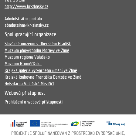
761 90 Zlín
http://www.kr-zlinsky.cz
Administrátor portálu:
ebadatelna@kr-zlinsky.cz
Spolupracující organizace
Slovácké muzeum v Uherském Hradišti
Muzeum jihovýchodní Moravy ve Zlíně
Muzeum regionu Valašsko
Muzeum Kroměřížska
Krajská galerie výtvarného umění ve Zlíně
Krajská knihovna Františka Bartoše ve Zlíně
Hvězdárna Valašské Meziříčí
Webová přístupnost
Prohlášení o webové přístupnosti
PROJEKT JE SPOLUFINANCOVÁN Z PROSTŘEDKŮ EVROPSKÉ UNIE,