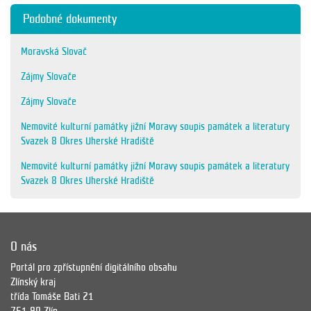
Podobné dokumenty
Moravská Slovač
Zájmy Slovače
Zájmy Slovače
Nemovité kulturní památky jižní Moravy soupis památek a literatury
Svazek 8 Okres Uherské Hradiště
Nemovité kulturní památky jižní Moravy soupis památek a literatury
Svazek 8 Okres Uherské Hradiště
O nás
Portál pro zpřístupnění digitálního obsahu
Zlínský kraj
třída Tomáše Bati 21