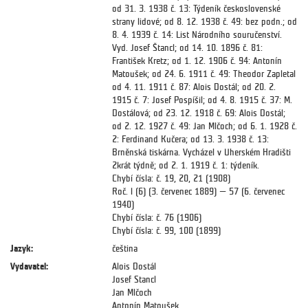
od 31. 3. 1938 č. 13: Týdeník československé
strany lidové; od 8. 12. 1938 č. 49: bez podn.; od
8. 4. 1939 č. 14: List Národního souručenství.
Vyd. Josef Štancl; od 14. 10. 1896 č. 81:
František Kretz; od 1. 12. 1906 č. 94: Antonín
Matoušek; od 24. 6. 1911 č. 49: Theodor Zapletal
od 4. 11. 1911 č. 87: Alois Dostál; od 20. 2.
1915 č. 7: Josef Pospíšil; od 4. 8. 1915 č. 37: M.
Dostálová; od 23. 12. 1918 č. 69: Alois Dostál;
od 2. 12. 1927 č. 49: Jan Mlčoch; od 6. 1. 1928 č.
2: Ferdinand Kučera; od 13. 3. 1938 č. 13:
Brněnská tiskárna. Vycházel v Uherském Hradišti
2krát týdně; od 2. 1. 1919 č. 1: týdeník.
Chybí čísla: č. 19, 20, 21 (1908)
Roč. l (6) (3. červenec 1889) — 57 (6. červenec
1940)
Chybí čísla: č. 76 (1906)
Chybí čísla: č. 99, 100 (1899)
Jazyk:
čeština
Vydavatel:
Alois Dostál
Josef Stancl
Jan Mlčoch
Antonín Matoušek