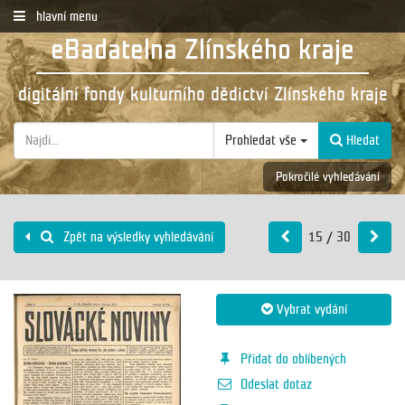
hlavní menu
eBadatelna Zlínského kraje
digitální fondy kulturního dědictví Zlínského kraje
Prohledat vše
Hledat
Pokročilé vyhledávání
15 / 30
Zpět na výsledky vyhledávání
Vybrat vydání
Přidat do oblíbených
Odeslat dotaz