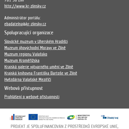
761 90 Zlín
http://www.kr-zlinsky.cz
Administrátor portálu:
ebadatelna@kr-zlinsky.cz
Spolupracující organizace
Slovácké muzeum v Uherském Hradišti
Muzeum jihovýchodní Moravy ve Zlíně
Muzeum regionu Valašsko
Muzeum Kroměřížska
Krajská galerie výtvarného umění ve Zlíně
Krajská knihovna Františka Bartoše ve Zlíně
Hvězdárna Valašské Meziříčí
Webová přístupnost
Prohlášení o webové přístupnosti
PROJEKT JE SPOLUFINANCOVÁN Z PROSTŘEDKŮ EVROPSKÉ UNIE,