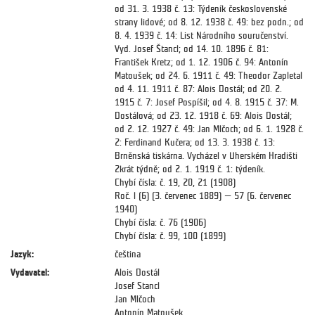
od 31. 3. 1938 č. 13: Týdeník československé
strany lidové; od 8. 12. 1938 č. 49: bez podn.; od
8. 4. 1939 č. 14: List Národního souručenství.
Vyd. Josef Štancl; od 14. 10. 1896 č. 81:
František Kretz; od 1. 12. 1906 č. 94: Antonín
Matoušek; od 24. 6. 1911 č. 49: Theodor Zapletal
od 4. 11. 1911 č. 87: Alois Dostál; od 20. 2.
1915 č. 7: Josef Pospíšil; od 4. 8. 1915 č. 37: M.
Dostálová; od 23. 12. 1918 č. 69: Alois Dostál;
od 2. 12. 1927 č. 49: Jan Mlčoch; od 6. 1. 1928 č.
2: Ferdinand Kučera; od 13. 3. 1938 č. 13:
Brněnská tiskárna. Vycházel v Uherském Hradišti
2krát týdně; od 2. 1. 1919 č. 1: týdeník.
Chybí čísla: č. 19, 20, 21 (1908)
Roč. l (6) (3. červenec 1889) — 57 (6. červenec
1940)
Chybí čísla: č. 76 (1906)
Chybí čísla: č. 99, 100 (1899)
Jazyk:
čeština
Vydavatel:
Alois Dostál
Josef Stancl
Jan Mlčoch
Antonín Matoušek