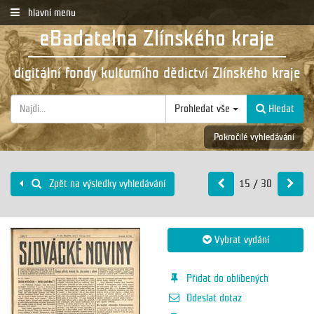
hlavní menu
eBadatelna Zlínského kraje
digitální fondy kulturního dědictví Zlínského kraje
Prohledat vše
Hledat
Pokročilé vyhledávání
15 / 30
Zpět na výsledky vyhledávání
Vybrat vydání
Přidat do oblíbených
Odeslat dotaz