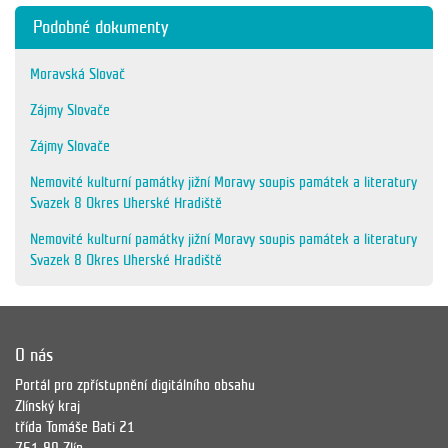
Podobné dokumenty
Moravská Slovač
Zájmy Slovače
Zájmy Slovače
Nemovité kulturní památky jižní Moravy soupis památek a literatury
Svazek 8 Okres Uherské Hradiště
Nemovité kulturní památky jižní Moravy soupis památek a literatury
Svazek 8 Okres Uherské Hradiště
O nás
Portál pro zpřístupnění digitálního obsahu
Zlínský kraj
třída Tomáše Bati 21