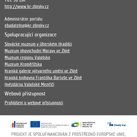
761 90 Zlín
http://www.kr-zlinsky.cz
Administrátor portálu:
ebadatelna@kr-zlinsky.cz
Spolupracující organizace
Slovácké muzeum v Uherském Hradišti
Muzeum jihovýchodní Moravy ve Zlíně
Muzeum regionu Valašsko
Muzeum Kroměřížska
Krajská galerie výtvarného umění ve Zlíně
Krajská knihovna Františka Bartoše ve Zlíně
Hvězdárna Valašské Meziříčí
Webová přístupnost
Prohlášení o webové přístupnosti
PROJEKT JE SPOLUFINANCOVÁN Z PROSTŘEDKŮ EVROPSKÉ UNIE,