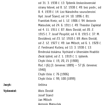
od 31. 3. 1938 č. 13: Týdeník československé
strany lidové; od 8. 12. 1938 č. 49: bez podn.; od
8. 4. 1939 č. 14: List Národního souručenství.
Vyd. Josef Štancl; od 14. 10. 1896 č. 81:
František Kretz; od 1. 12. 1906 č. 94: Antonín
Matoušek; od 24. 6. 1911 č. 49: Theodor Zapletal
od 4. 11. 1911 č. 87: Alois Dostál; od 20. 2.
1915 č. 7: Josef Pospíšil; od 4. 8. 1915 č. 37: M.
Dostálová; od 23. 12. 1918 č. 69: Alois Dostál;
od 2. 12. 1927 č. 49: Jan Mlčoch; od 6. 1. 1928 č.
2: Ferdinand Kučera; od 13. 3. 1938 č. 13:
Brněnská tiskárna. Vycházel v Uherském Hradišti
2krát týdně; od 2. 1. 1919 č. 1: týdeník.
Chybí čísla: č. 19, 20, 21 (1908)
Roč. l (6) (3. červenec 1889) — 57 (6. červenec
1940)
Chybí čísla: č. 76 (1906)
Chybí čísla: č. 99, 100 (1899)
Jazyk:
čeština
Vydavatel:
Alois Dostál
Josef Stancl
Jan Mlčoch
Antonín Matoušek