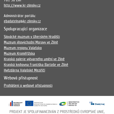
761 90 Zlín
http://www.kr-zlinsky.cz
Administrátor portálu:
ebadatelna@kr-zlinsky.cz
Spolupracující organizace
Slovácké muzeum v Uherském Hradišti
Muzeum jihovýchodní Moravy ve Zlíně
Muzeum regionu Valašsko
Muzeum Kroměřížska
Krajská galerie výtvarného umění ve Zlíně
Krajská knihovna Františka Bartoše ve Zlíně
Hvězdárna Valašské Meziříčí
Webová přístupnost
Prohlášení o webové přístupnosti
PROJEKT JE SPOLUFINANCOVÁN Z PROSTŘEDKŮ EVROPSKÉ UNIE,