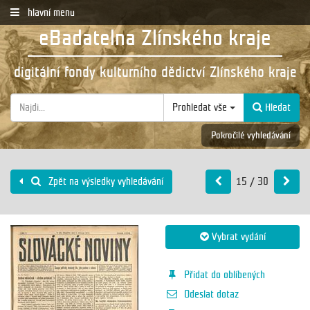
hlavní menu
eBadatelna Zlínského kraje
digitální fondy kulturního dědictví Zlínského kraje
Prohledat vše
Hledat
Pokročilé vyhledávání
15 / 30
Zpět na výsledky vyhledávání
Vybrat vydání
Přidat do oblíbených
Odeslat dotaz