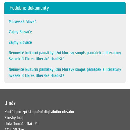
Podobné dokumenty
Moravská Slovač
Zájmy Slovače
Zájmy Slovače
Nemovité kulturní památky jižní Moravy soupis památek a literatury
Svazek 8 Okres Uherské Hradiště
Nemovité kulturní památky jižní Moravy soupis památek a literatury
Svazek 8 Okres Uherské Hradiště
O nás
Portál pro zpřístupnění digitálního obsahu
Zlínský kraj
třída Tomáše Bati 21