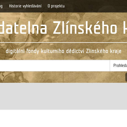
og
Historie vyhledávání
O projektu
atelna Zlínského 
digitální fondy kulturního dědictví Zlínského kraje
Prohled