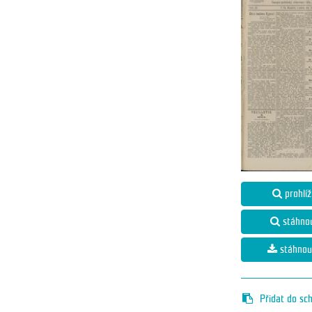
prohlíž
stáhno
stáhnou
Přidat do sc