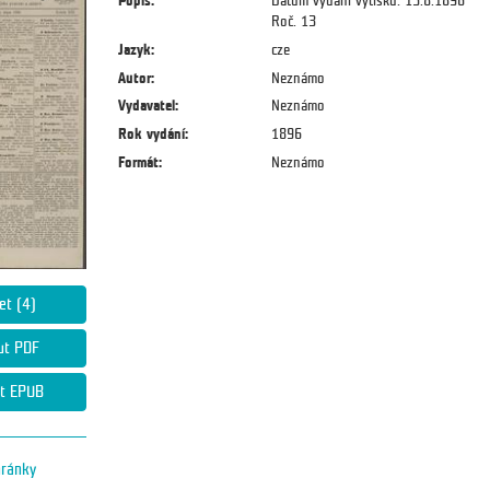
Popis:
Datum vydání výtisku: 15.8.1896
Roč. 13
Jazyk:
cze
Autor:
Neznámo
Vydavatel:
Neznámo
Rok vydání:
1896
Formát:
Neznámo
et (4)
ut PDF
t EPUB
hránky