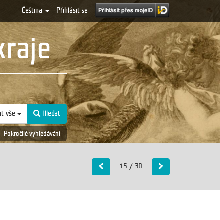
Čeština
Přihlásit se
kraje
at vše
Hledat
Pokročilé vyhledávání
15 / 30