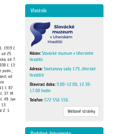
Vlastník
1. 1919 č.
Název:
Slovácké muzeum v Uherském
; od 25.
Hradišti
ácka; od 7.
938 č. 13:
Adresa:
Smetanovy sady 179, Uherské
z podn.;
Hradiště
ancl; od
nín
Otevírací doba:
9.00–12.00, 12.30–
11 č. 87:
17.00 hodin
č. 37: M.
č. 49: Jan
Telefon:
572 556 556
 13:
d 2. 1.
Webové stránky
Podobné dokumenty