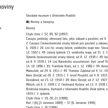
noviny
Slovácké muzeum v Uherském Hradišti
Noviny a časopisy
:
Noviny
Chybí čísla: č. 52, 89, 92 (1897)
Časopis politický, věnovaný lidu, jeho zábavě a poučení; od 9. 
2: Časopis Československé strany lidové pro poučení a zábavu
6. 1920 č. 26: List čsl. strany lidové, volebního kraje mor. Slov
12. 1922 č. 49: Lidový týdeník 13. volebního kraje; od 31. 3. 1
Týdeník československé strany lidové; od 8. 12. 1938 č. 49: be
od 8. 4. 1939 č. 14: List Národního souručenství. Vyd. Josef Št
14. 10. 1896 č. 81: František Kretz; od 1. 12. 1906 č. 94: Anto
Matoušek; od 24. 6. 1911 č. 49: Theodor Zapletal od 4. 11. 19
Alois Dostál; od 20. 2. 1915 č. 7: Josef Pospíšil; od 4. 8. 1915 
Dostálová; od 23. 12. 1918 č. 69: Alois Dostál; od 2. 12. 1927 
Mlčoch; od 6. 1. 1928 č. 2: Ferdinand Kučera; od 13. 3. 1938 č.
Brněnská tiskárna. Vycházel v Uherském Hradišti 2krát týdně; o
1919 č. 1: týdeník.
Chybí čísla: č. 19, 20, 21 (1908)
Roč. l (6) (3. červenec 1889) — 57 (6. červenec 1940)
Chybí čísla: č. 76 (1906)