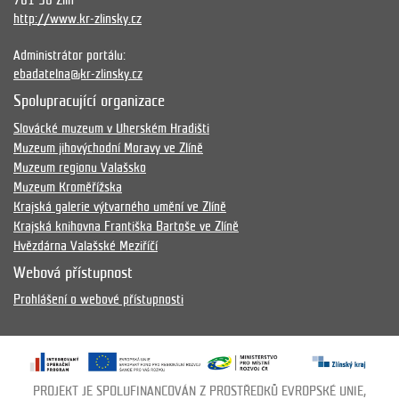
761 90 Zlín
http://www.kr-zlinsky.cz
Administrátor portálu:
ebadatelna@kr-zlinsky.cz
Spolupracující organizace
Slovácké muzeum v Uherském Hradišti
Muzeum jihovýchodní Moravy ve Zlíně
Muzeum regionu Valašsko
Muzeum Kroměřížska
Krajská galerie výtvarného umění ve Zlíně
Krajská knihovna Františka Bartoše ve Zlíně
Hvězdárna Valašské Meziříčí
Webová přístupnost
Prohlášení o webové přístupnosti
PROJEKT JE SPOLUFINANCOVÁN Z PROSTŘEDKŮ EVROPSKÉ UNIE,