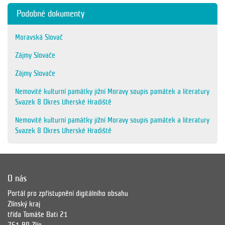
Podobné dokumenty
Moravská Slovač
Zájmy Slovače
Zájmy Slovače
Nemovité kulturní památky jižní Moravy soupis památek a literatury
Svazek 8 Okres Uherské Hradiště
Nemovité kulturní památky jižní Moravy soupis památek a literatury
Svazek 8 Okres Uherské Hradiště
O nás
Portál pro zpřístupnění digitálního obsahu
Zlínský kraj
třída Tomáše Bati 21