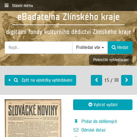
hlavní menu
eBadatelna Zlínského kraje
digitální fondy kulturního dědictví Zlínského kraje
Prohledat vše
Hledat
Pokročilé vyhledávání
15 / 30
Zpět na výsledky vyhledávání
Vybrat vydání
Přidat do oblíbených
Odeslat dotaz