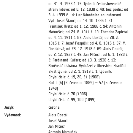
od 31. 3. 1938 č. 13: Týdeník československé
strany lidové; od 8. 12. 1938 č. 49: bez podn.; od
8. 4. 1939 č. 14: List Národního souručenství.
Vyd. Josef Štancl; od 14. 10. 1896 č. 81:
František Kretz; od 1. 12. 1906 č. 94: Antonín
Matoušek; od 24. 6. 1911 č. 49: Theodor Zapletal
od 4. 11. 1911 č. 87: Alois Dostál; od 20. 2.
1915 č. 7: Josef Pospíšil; od 4. 8. 1915 č. 37: M.
Dostálová; od 23. 12. 1918 č. 69: Alois Dostál;
od 2. 12. 1927 č. 49: Jan Mlčoch; od 6. 1. 1928 č.
2: Ferdinand Kučera; od 13. 3. 1938 č. 13:
Brněnská tiskárna. Vycházel v Uherském Hradišti
2krát týdně; od 2. 1. 1919 č. 1: týdeník.
Chybí čísla: č. 19, 20, 21 (1908)
Roč. l (6) (3. červenec 1889) — 57 (6. červenec
1940)
Chybí čísla: č. 76 (1906)
Chybí čísla: č. 99, 100 (1899)
Jazyk:
čeština
Vydavatel:
Alois Dostál
Josef Stancl
Jan Mlčoch
Antonín Matoušek