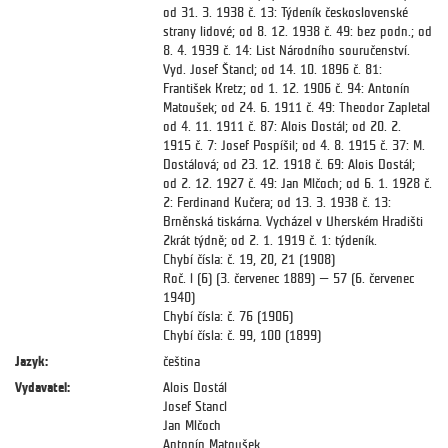
od 31. 3. 1938 č. 13: Týdeník československé
strany lidové; od 8. 12. 1938 č. 49: bez podn.; od
8. 4. 1939 č. 14: List Národního souručenství.
Vyd. Josef Štancl; od 14. 10. 1896 č. 81:
František Kretz; od 1. 12. 1906 č. 94: Antonín
Matoušek; od 24. 6. 1911 č. 49: Theodor Zapletal
od 4. 11. 1911 č. 87: Alois Dostál; od 20. 2.
1915 č. 7: Josef Pospíšil; od 4. 8. 1915 č. 37: M.
Dostálová; od 23. 12. 1918 č. 69: Alois Dostál;
od 2. 12. 1927 č. 49: Jan Mlčoch; od 6. 1. 1928 č.
2: Ferdinand Kučera; od 13. 3. 1938 č. 13:
Brněnská tiskárna. Vycházel v Uherském Hradišti
2krát týdně; od 2. 1. 1919 č. 1: týdeník.
Chybí čísla: č. 19, 20, 21 (1908)
Roč. l (6) (3. červenec 1889) — 57 (6. červenec
1940)
Chybí čísla: č. 76 (1906)
Chybí čísla: č. 99, 100 (1899)
Jazyk:
čeština
Vydavatel:
Alois Dostál
Josef Stancl
Jan Mlčoch
Antonín Matoušek