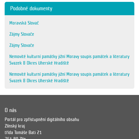
Podobné dokumenty
Moravská Slovač
Zájmy Slovače
Zájmy Slovače
Nemovité kulturní památky jižní Moravy soupis památek a literatury
Svazek 8 Okres Uherské Hradiště
Nemovité kulturní památky jižní Moravy soupis památek a literatury
Svazek 8 Okres Uherské Hradiště
O nás
Portál pro zpřístupnění digitálního obsahu
Zlínský kraj
třída Tomáše Bati 21