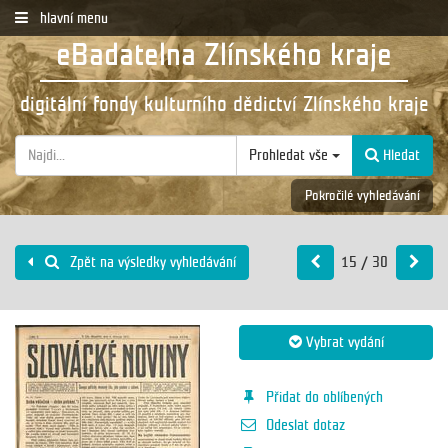
hlavní menu
eBadatelna Zlínského kraje
digitální fondy kulturního dědictví Zlínského kraje
Prohledat vše
Hledat
Pokročilé vyhledávání
15 / 30
Zpět na výsledky vyhledávání
Vybrat vydání
Přidat do oblíbených
Odeslat dotaz