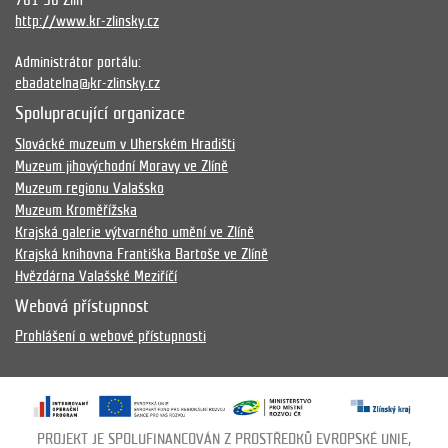
761 90 Zlín
http://www.kr-zlinsky.cz
Administrátor portálu:
ebadatelna@kr-zlinsky.cz
Spolupracující organizace
Slovácké muzeum v Uherském Hradišti
Muzeum jihovýchodní Moravy ve Zlíně
Muzeum regionu Valašsko
Muzeum Kroměřížska
Krajská galerie výtvarného umění ve Zlíně
Krajská knihovna Františka Bartoše ve Zlíně
Hvězdárna Valašské Meziříčí
Webová přístupnost
Prohlášení o webové přístupnosti
PROJEKT JE SPOLUFINANCOVÁN Z PROSTŘEDKŮ EVROPSKÉ UNIE,