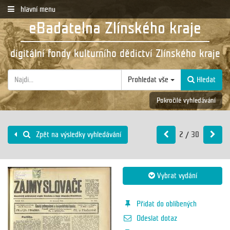
hlavní menu
eBadatelna Zlínského kraje
digitální fondy kulturního dědictví Zlínského kraje
Prohledat vše
Hledat
Pokročilé vyhledávání
2 / 30
Zpět na výsledky vyhledávání
Vybrat vydání
Přidat do oblíbených
Odeslat dotaz