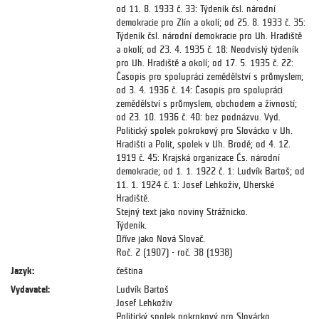
od 11. 8. 1933 č. 33: Týdeník čsl. národní
demokracie pro Zlín a okolí; od 25. 8. 1933 č. 35:
Týdeník čsl. národní demokracie pro Uh. Hradiště
a okolí; od 23. 4. 1935 č. 18: Neodvislý týdeník
pro Uh. Hradiště a okolí; od 17. 5. 1935 č. 22:
Časopis pro spolupráci zemědělství s průmyslem;
od 3. 4. 1936 č. 14: Časopis pro spolupráci
zemědělství s průmyslem, obchodem a živností;
od 23. 10. 1936 č. 40: bez podnázvu. Vyd.
Politický spolek pokrokový pro Slovácko v Uh.
Hradišti a Polit, spolek v Uh. Brodě; od 4. 12.
1919 č. 45: Krajská organizace Čs. národní
demokracie; od 1. 1. 1922 č. 1: Ludvík Bartoš; od
11. 1. 1924 č. 1: Josef Lehkoživ, Uherské
Hradiště.
Stejný text jako noviny Strážnicko.
Týdeník.
Dříve jako Nová Slovač.
Roč. 2 (1907) - roč. 38 (1938)
Jazyk:
čeština
Vydavatel:
Ludvík Bartoš
Josef Lehkoživ
Politický spolek pokrokový pro Slovácko