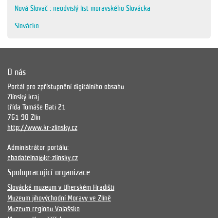
Nová Slovač : neodvislý list moravského Slovácka
Slovácko
O nás
Portál pro zpřístupnění digitálního obsahu
Zlínský kraj
třída Tomáše Bati 21
761 90 Zlín
http://www.kr-zlinsky.cz
Administrátor portálu:
ebadatelna@kr-zlinsky.cz
Spolupracující organizace
Slovácké muzeum v Uherském Hradišti
Muzeum jihovýchodní Moravy ve Zlíně
Muzeum regionu Valašsko