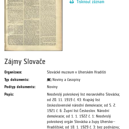
Tisknout záznam
Zájmy Slovače
Organizace:
Slovácké muzeum v Uherském Hradišti
Typ dokumentu:
Noviny a časopisy
Podtyp dokumentu:
Noviny
Popis:
Neodvislý pokrokový list moravského Slovácka;
od 20. 11. 1919 č. 43: Krajský list
československé národní demokracie; od 5. 2.
1921 č. 6: Župní list Českoslov. Národní
demokracie; od 1. 1. 1922 č. 1: Neodvislý
pokrokový orgán Slovácka a župy Uhersko--
Hradišťské; od 18. 1. 1929 č. 3: bez podnázvu;