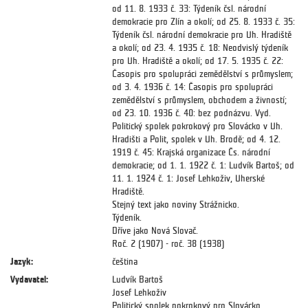
od 11. 8. 1933 č. 33: Týdeník čsl. národní
demokracie pro Zlín a okolí; od 25. 8. 1933 č. 35:
Týdeník čsl. národní demokracie pro Uh. Hradiště
a okolí; od 23. 4. 1935 č. 18: Neodvislý týdeník
pro Uh. Hradiště a okolí; od 17. 5. 1935 č. 22:
Časopis pro spolupráci zemědělství s průmyslem;
od 3. 4. 1936 č. 14: Časopis pro spolupráci
zemědělství s průmyslem, obchodem a živností;
od 23. 10. 1936 č. 40: bez podnázvu. Vyd.
Politický spolek pokrokový pro Slovácko v Uh.
Hradišti a Polit, spolek v Uh. Brodě; od 4. 12.
1919 č. 45: Krajská organizace Čs. národní
demokracie; od 1. 1. 1922 č. 1: Ludvík Bartoš; od
11. 1. 1924 č. 1: Josef Lehkoživ, Uherské
Hradiště.
Stejný text jako noviny Strážnicko.
Týdeník.
Dříve jako Nová Slovač.
Roč. 2 (1907) - roč. 38 (1938)
Jazyk:
čeština
Vydavatel:
Ludvík Bartoš
Josef Lehkoživ
Politický spolek pokrokový pro Slovácko