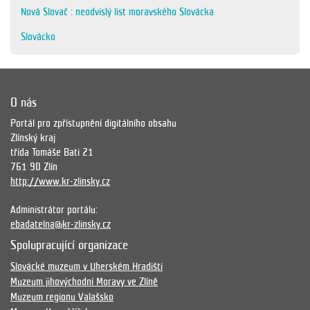
Nová Slovač : neodvislý list moravského Slovácka
Slovácko
O nás
Portál pro zpřístupnění digitálního obsahu
Zlínský kraj
třída Tomáše Bati 21
761 90 Zlín
http://www.kr-zlinsky.cz
Administrátor portálu:
ebadatelna@kr-zlinsky.cz
Spolupracující organizace
Slovácké muzeum v Uherském Hradišti
Muzeum jihovýchodní Moravy ve Zlíně
Muzeum regionu Valašsko