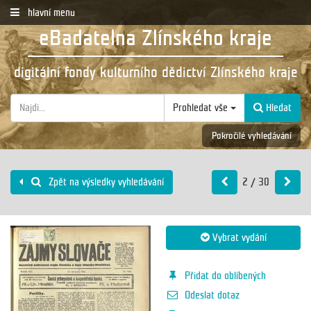
hlavní menu
eBadatelna Zlínského kraje
digitální fondy kulturního dědictví Zlínského kraje
Prohledat vše
Hledat
Pokročilé vyhledávání
2 / 30
Zpět na výsledky vyhledávání
Vybrat vydání
Přidat do oblíbených
Odeslat dotaz