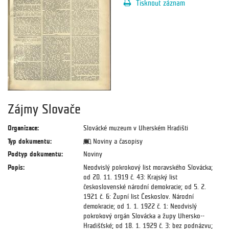
Tisknout záznam
Zájmy Slovače
Organizace:
Slovácké muzeum v Uherském Hradišti
Typ dokumentu:
Noviny a časopisy
Podtyp dokumentu:
Noviny
Popis:
Neodvislý pokrokový list moravského Slovácka;
od 20. 11. 1919 č. 43: Krajský list
československé národní demokracie; od 5. 2.
1921 č. 6: Župní list Českoslov. Národní
demokracie; od 1. 1. 1922 č. 1: Neodvislý
pokrokový orgán Slovácka a župy Uhersko--
Hradišťské; od 18. 1. 1929 č. 3: bez podnázvu;