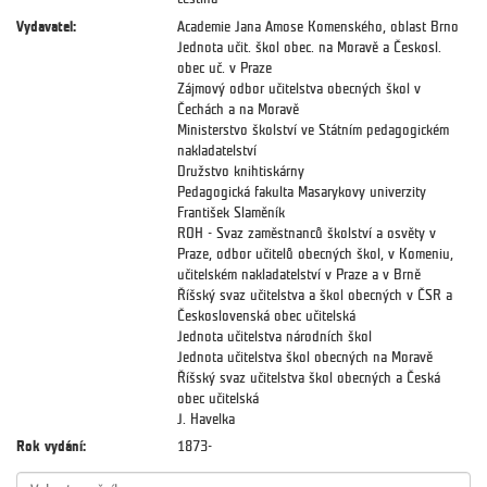
Vydavatel:
Academie Jana Amose Komenského, oblast Brno
Jednota učit. škol obec. na Moravě a Českosl.
obec uč. v Praze
Zájmový odbor učitelstva obecných škol v
Čechách a na Moravě
Ministerstvo školství ve Státním pedagogickém
nakladatelství
Družstvo knihtiskárny
Pedagogická fakulta Masarykovy univerzity
František Slaměník
ROH - Svaz zaměstnanců školství a osvěty v
Praze, odbor učitelů obecných škol, v Komeniu,
učitelském nakladatelství v Praze a v Brně
Říšský svaz učitelstva a škol obecných v ČSR a
Československá obec učitelská
Jednota učitelstva národních škol
Jednota učitelstva škol obecných na Moravě
Říšský svaz učitelstva škol obecných a Česká
obec učitelská
J. Havelka
Rok vydání:
1873-