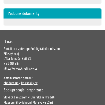
Podobné dokumenty
O nás
Portál pro zpřístupnění digitálního obsahu
Zlínský kraj
třída Tomáše Bati 21
761 90 Zlín
http://www.kr-zlinsky.cz
Administrátor portálu:
ebadatelna@kr-zlinsky.cz
Spolupracující organizace
Slovácké muzeum v Uherském Hradišti
Muzeum jihovýchodní Moravy ve Zlíně