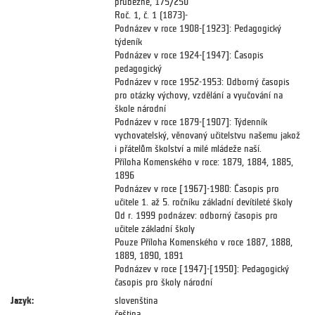
průběžně, 175/250
Roč. 1, č. 1 (1873)-
Podnázev v roce 1908-[1923]: Pedagogický
týdeník
Podnázev v roce 1924-[1947]: Časopis
pedagogický
Podnázev v roce 1952-1953: Odborný časopis
pro otázky výchovy, vzdělání a vyučování na
škole národní
Podnázev v roce 1879-[1907]: Týdenník
vychovatelský, věnovaný učitelstvu našemu jakož
i přátelům školství a milé mládeže naší.
Příloha Komenského v roce: 1879, 1884, 1885,
1896
Podnázev v roce [1967]-1980: Časopis pro
učitele 1. až 5. ročníku základní devítileté školy
Od r. 1999 podnázev: odborný časopis pro
učitele základní školy
Pouze Příloha Komenského v roce 1887, 1888,
1889, 1890, 1891
Podnázev v roce [1947]-[1950]: Pedagogický
časopis pro školy národní
Jazyk:
slovenština
čeština