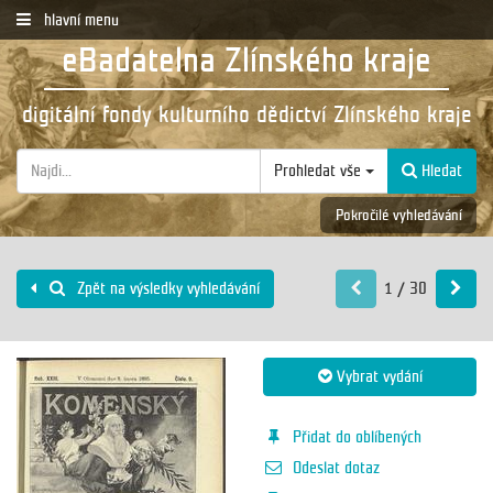
hlavní menu
eBadatelna Zlínského kraje
digitální fondy kulturního dědictví Zlínského kraje
Prohledat vše
Hledat
Pokročilé vyhledávání
1 / 30
Zpět na výsledky vyhledávání
Vybrat vydání
Přidat do oblíbených
Odeslat dotaz