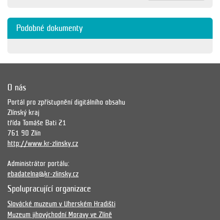
Podobné dokumenty
O nás
Portál pro zpřístupnění digitálního obsahu
Zlínský kraj
třída Tomáše Bati 21
761 90 Zlín
http://www.kr-zlinsky.cz
Administrátor portálu:
ebadatelna@kr-zlinsky.cz
Spolupracující organizace
Slovácké muzeum v Uherském Hradišti
Muzeum jihovýchodní Moravy ve Zlíně