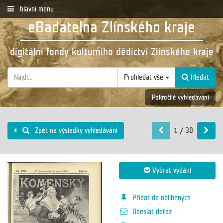
hlavní menu
eBadatelna Zlínského kraje
digitální fondy kulturního dědictví Zlínského kraje
Prohledat vše
Hledat
Pokročilé vyhledávání
1 / 30
Zpět na výsledky vyhledávání
Vybrat vydání
Přidat do oblíbených
Odeslat dotaz