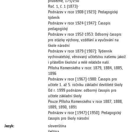
průběžně, 175/250
Roč. 1, č. 1 (1873)-
Podnázev v roce 1908-[1923]: Pedagogický
týdeník
Podnázev v roce 1924-[1947]: Časopis
pedagogický
Podnázev v roce 1952-1953: Odborný časopis
pro otázky výchovy, vzdělání a vyučování na
škole národní
Podnázev v roce 1879-[1907]: Týdenník
vychovatelský, věnovaný učitelstvu našemu jakož
i přátelům školství a milé mládeže naší.
Příloha Komenského v roce: 1879, 1884, 1885,
1896
Podnázev v roce [1967]-1980: Časopis pro
učitele 1. až 5. ročníku základní devítileté školy
Od r. 1999 podnázev: odborný časopis pro
učitele základní školy
Pouze Příloha Komenského v roce 1887, 1888,
1889, 1890, 1891
Podnázev v roce [1947]-[1950]: Pedagogický
časopis pro školy národní
Jazyk:
slovenština
čeština