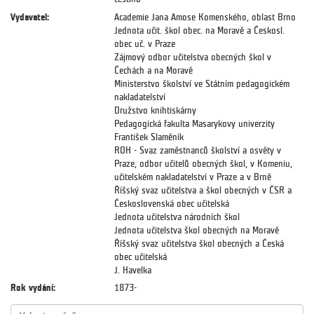
Vydavatel:
Academie Jana Amose Komenského, oblast Brno
Jednota učit. škol obec. na Moravě a Českosl.
obec uč. v Praze
Zájmový odbor učitelstva obecných škol v
Čechách a na Moravě
Ministerstvo školství ve Státním pedagogickém
nakladatelství
Družstvo knihtiskárny
Pedagogická fakulta Masarykovy univerzity
František Slaměník
ROH - Svaz zaměstnanců školství a osvěty v
Praze, odbor učitelů obecných škol, v Komeniu,
učitelském nakladatelství v Praze a v Brně
Říšský svaz učitelstva a škol obecných v ČSR a
Československá obec učitelská
Jednota učitelstva národních škol
Jednota učitelstva škol obecných na Moravě
Říšský svaz učitelstva škol obecných a Česká
obec učitelská
J. Havelka
Rok vydání:
1873-