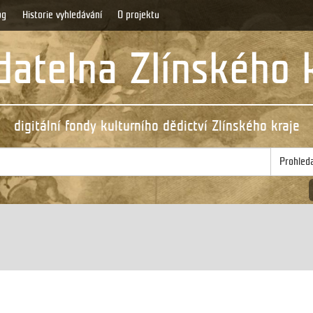
og
Historie vyhledávání
O projektu
atelna Zlínského 
digitální fondy kulturního dědictví Zlínského kraje
Prohled