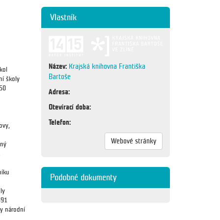
Vlastník
Název:
Krajská knihovna Františka
kol
Bartoše
ní školy
250
Adresa:
Otevírací doba:
Telefon:
ovy,
Webové stránky
aný
.
níku
Podobné dokumenty
ly
891
y národní