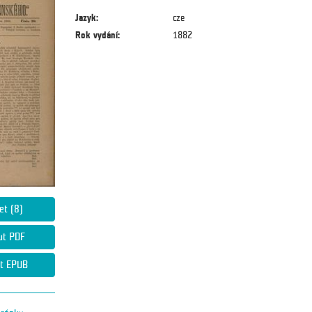
Jazyk:
cze
Rok vydání:
1882
et (8)
ut PDF
t EPUB