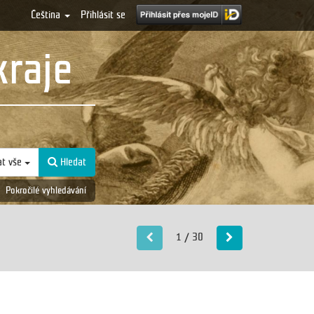
Čeština
Přihlásit se
kraje
at vše
Hledat
Pokročilé vyhledávání
1 / 30