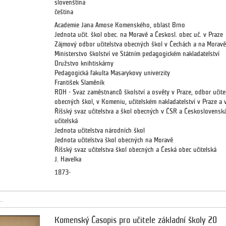
slovenština
čeština
Academie Jana Amose Komenského, oblast Brno
Jednota učit. škol obec. na Moravě a Českosl. obec uč. v Praze
Zájmový odbor učitelstva obecných škol v Čechách a na Moravě
Ministerstvo školství ve Státním pedagogickém nakladatelství
Družstvo knihtiskárny
Pedagogická fakulta Masarykovy univerzity
František Slaměník
ROH - Svaz zaměstnanců školství a osvěty v Praze, odbor učite
obecných škol, v Komeniu, učitelském nakladatelství v Praze a 
Říšský svaz učitelstva a škol obecných v ČSR a Československ
učitelská
Jednota učitelstva národních škol
Jednota učitelstva škol obecných na Moravě
Říšský svaz učitelstva škol obecných a Česká obec učitelská
J. Havelka
1873-
.
Komenský Časopis pro učitele základní školy 20