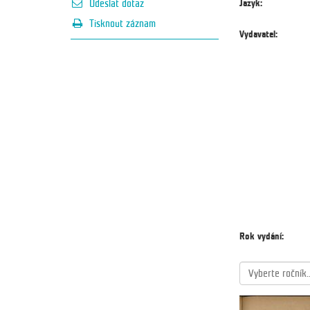
Jazyk:
Odeslat dotaz
Tisknout záznam
Vydavatel:
Rok vydání:
Vyberte ročník..