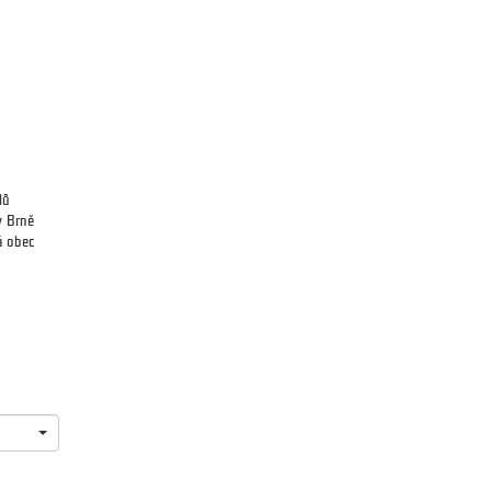
lů
v Brně
á obec