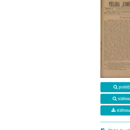
prohlíž
stáhno
stáhnou