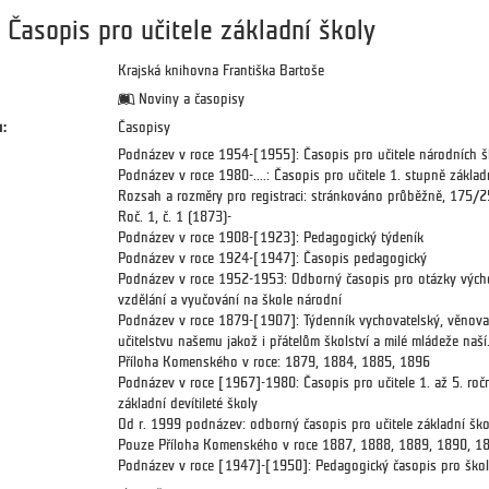
Časopis pro učitele základní školy
Krajská knihovna Františka Bartoše
Noviny a časopisy
:
Časopisy
Podnázev v roce 1954-[1955]: Časopis pro učitele národních š
Podnázev v roce 1980-....: Časopis pro učitele 1. stupně základ
Rozsah a rozměry pro registraci: stránkováno průběžně, 175/
Roč. 1, č. 1 (1873)-
Podnázev v roce 1908-[1923]: Pedagogický týdeník
Podnázev v roce 1924-[1947]: Časopis pedagogický
Podnázev v roce 1952-1953: Odborný časopis pro otázky vých
vzdělání a vyučování na škole národní
Podnázev v roce 1879-[1907]: Týdenník vychovatelský, věnov
učitelstvu našemu jakož i přátelům školství a milé mládeže naší
Příloha Komenského v roce: 1879, 1884, 1885, 1896
Podnázev v roce [1967]-1980: Časopis pro učitele 1. až 5. roč
základní devítileté školy
Od r. 1999 podnázev: odborný časopis pro učitele základní ško
Pouze Příloha Komenského v roce 1887, 1888, 1889, 1890, 1
Podnázev v roce [1947]-[1950]: Pedagogický časopis pro škol