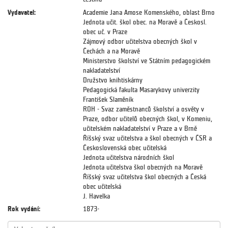
Vydavatel:
Academie Jana Amose Komenského, oblast Brno
Jednota učit. škol obec. na Moravě a Českosl.
obec uč. v Praze
Zájmový odbor učitelstva obecných škol v
Čechách a na Moravě
Ministerstvo školství ve Státním pedagogickém
nakladatelství
Družstvo knihtiskárny
Pedagogická fakulta Masarykovy univerzity
František Slaměník
ROH - Svaz zaměstnanců školství a osvěty v
Praze, odbor učitelů obecných škol, v Komeniu,
učitelském nakladatelství v Praze a v Brně
Říšský svaz učitelstva a škol obecných v ČSR a
Československá obec učitelská
Jednota učitelstva národních škol
Jednota učitelstva škol obecných na Moravě
Říšský svaz učitelstva škol obecných a Česká
obec učitelská
J. Havelka
Rok vydání:
1873-