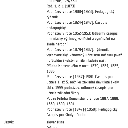
průběžně, 175/250
Roč. 1, č. 1 (1873)-
Podnázev v roce 1908-[1923]: Pedagogický
týdeník
Podnázev v roce 1924-[1947]: Časopis
pedagogický
Podnázev v roce 1952-1953: Odborný časopis
pro otázky výchovy, vzdělání a vyučování na
škole národní
Podnázev v roce 1879-[1907]: Týdenník
vychovatelský, věnovaný učitelstvu našemu jakož
i přátelům školství a milé mládeže naší.
Příloha Komenského v roce: 1879, 1884, 1885,
1896
Podnázev v roce [1967]-1980: Časopis pro
učitele 1. až 5. ročníku základní devítileté školy
Od r. 1999 podnázev: odborný časopis pro
učitele základní školy
Pouze Příloha Komenského v roce 1887, 1888,
1889, 1890, 1891
Podnázev v roce [1947]-[1950]: Pedagogický
časopis pro školy národní
Jazyk:
slovenština
čeština