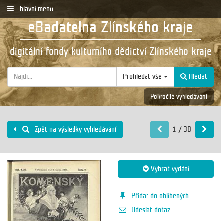
hlavní menu
eBadatelna Zlínského kraje
digitální fondy kulturního dědictví Zlínského kraje
Prohledat vše
Hledat
Pokročilé vyhledávání
1 / 30
Zpět na výsledky vyhledávání
Vybrat vydání
Přidat do oblíbených
Odeslat dotaz