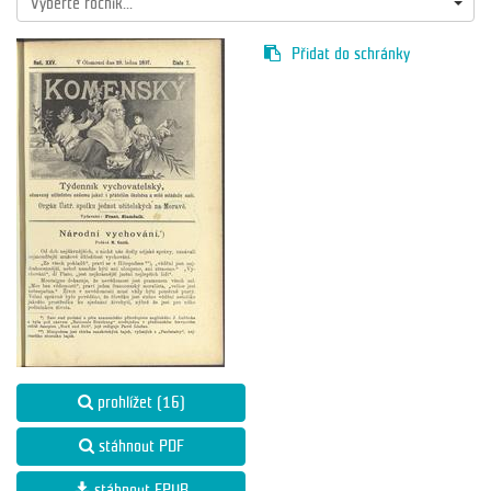
Vyberte ročník...
Přidat do schránky
prohlížet (16)
stáhnout PDF
stáhnout EPUB