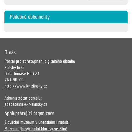
Podobné dokumenty
O nás
Portál pro zpřístupnění digitálního obsahu
Zlínský kraj
třída Tomáše Bati 21
761 90 Zlín
http://www.kr-zlinsky.cz
Administrátor portálu:
ebadatelna@kr-zlinsky.cz
Spolupracující organizace
Slovácké muzeum v Uherském Hradišti
Muzeum jihovýchodní Moravy ve Zlíně