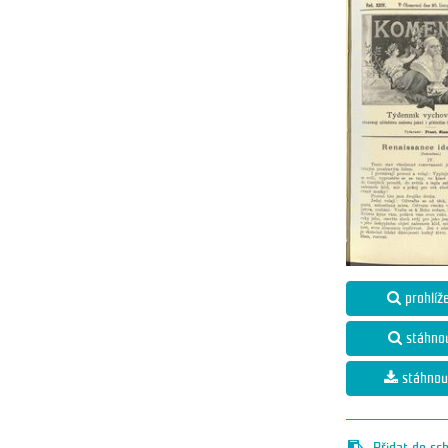
prohlíž
stáhno
stáhnou