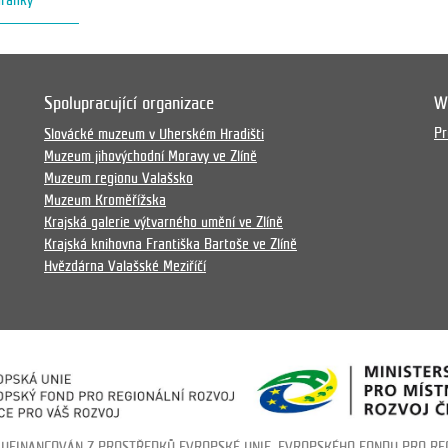
hránky
Spolupracující organizace
W
Pr
Slovácké muzeum v Uherském Hradišti
Muzeum jihovýchodní Moravy ve Zlíně
Muzeum regionu Valašsko
Muzeum Kroměřížska
Krajská galerie výtvarného umění ve Zlíně
Krajská knihovna Františka Bartoše ve Zlíně
Hvězdárna Valašské Meziříčí
LUFINANCOVÁN Z PROSTŘEDKŮ EVROPSKÉ UNIE, EVROPSKÉHO FONDU PRO RE