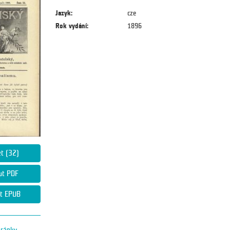
Jazyk:
cze
Rok vydání:
1896
et (32)
ut PDF
t EPUB