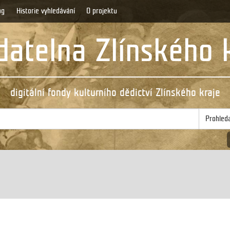
og
Historie vyhledávání
O projektu
atelna Zlínského 
digitální fondy kulturního dědictví Zlínského kraje
Prohled