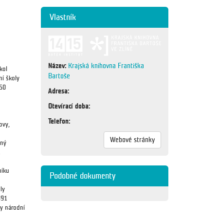
Vlastník
Název:
Krajská knihovna Františka
kol
Bartoše
ní školy
250
Adresa:
Otevírací doba:
Telefon:
ovy,
Webové stránky
aný
.
níku
Podobné dokumenty
ly
891
y národní