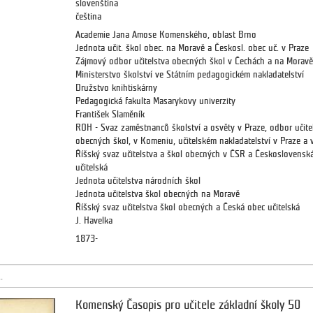
slovenština
čeština
Academie Jana Amose Komenského, oblast Brno
Jednota učit. škol obec. na Moravě a Českosl. obec uč. v Praze
Zájmový odbor učitelstva obecných škol v Čechách a na Moravě
Ministerstvo školství ve Státním pedagogickém nakladatelství
Družstvo knihtiskárny
Pedagogická fakulta Masarykovy univerzity
František Slaměník
ROH - Svaz zaměstnanců školství a osvěty v Praze, odbor učite
obecných škol, v Komeniu, učitelském nakladatelství v Praze a 
Říšský svaz učitelstva a škol obecných v ČSR a Československ
učitelská
Jednota učitelstva národních škol
Jednota učitelstva škol obecných na Moravě
Říšský svaz učitelstva škol obecných a Česká obec učitelská
J. Havelka
1873-
.
Komenský Časopis pro učitele základní školy 50