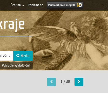
Čeština
Přihlásit se
kraje
at vše
Hledat
Pokročilé vyhledávání
1 / 30