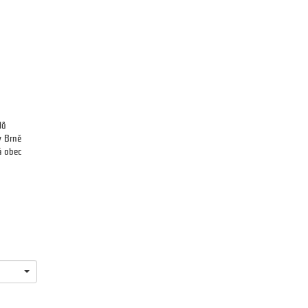
lů
v Brně
á obec