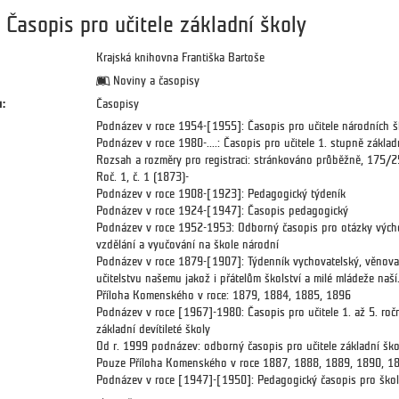
Časopis pro učitele základní školy
Krajská knihovna Františka Bartoše
Noviny a časopisy
:
Časopisy
Podnázev v roce 1954-[1955]: Časopis pro učitele národních š
Podnázev v roce 1980-....: Časopis pro učitele 1. stupně základ
Rozsah a rozměry pro registraci: stránkováno průběžně, 175/
Roč. 1, č. 1 (1873)-
Podnázev v roce 1908-[1923]: Pedagogický týdeník
Podnázev v roce 1924-[1947]: Časopis pedagogický
Podnázev v roce 1952-1953: Odborný časopis pro otázky vých
vzdělání a vyučování na škole národní
Podnázev v roce 1879-[1907]: Týdenník vychovatelský, věnov
učitelstvu našemu jakož i přátelům školství a milé mládeže naší
Příloha Komenského v roce: 1879, 1884, 1885, 1896
Podnázev v roce [1967]-1980: Časopis pro učitele 1. až 5. roč
základní devítileté školy
Od r. 1999 podnázev: odborný časopis pro učitele základní ško
Pouze Příloha Komenského v roce 1887, 1888, 1889, 1890, 1
Podnázev v roce [1947]-[1950]: Pedagogický časopis pro škol