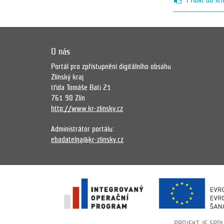
Přidat do sc
O nás
Portál pro zpřístupnění digitálního obsahu
Zlínský kraj
třída Tomáše Bati 21
761 90 Zlín
http://www.kr-zlinsky.cz
Administrátor portálu:
ebadatelna@kr-zlinsky.cz
PROJEKT JE SPO