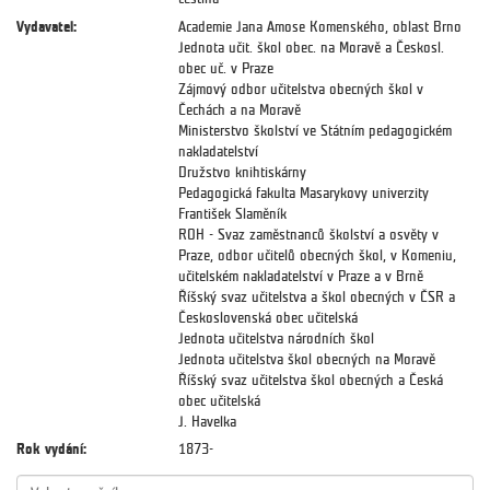
Vydavatel:
Academie Jana Amose Komenského, oblast Brno
Jednota učit. škol obec. na Moravě a Českosl.
obec uč. v Praze
Zájmový odbor učitelstva obecných škol v
Čechách a na Moravě
Ministerstvo školství ve Státním pedagogickém
nakladatelství
Družstvo knihtiskárny
Pedagogická fakulta Masarykovy univerzity
František Slaměník
ROH - Svaz zaměstnanců školství a osvěty v
Praze, odbor učitelů obecných škol, v Komeniu,
učitelském nakladatelství v Praze a v Brně
Říšský svaz učitelstva a škol obecných v ČSR a
Československá obec učitelská
Jednota učitelstva národních škol
Jednota učitelstva škol obecných na Moravě
Říšský svaz učitelstva škol obecných a Česká
obec učitelská
J. Havelka
Rok vydání:
1873-