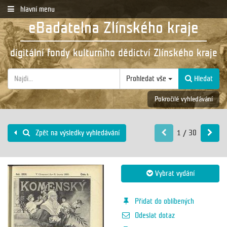
hlavní menu
eBadatelna Zlínského kraje
digitální fondy kulturního dědictví Zlínského kraje
Prohledat vše
Hledat
Pokročilé vyhledávání
1 / 30
Zpět na výsledky vyhledávání
Vybrat vydání
Přidat do oblíbených
Odeslat dotaz