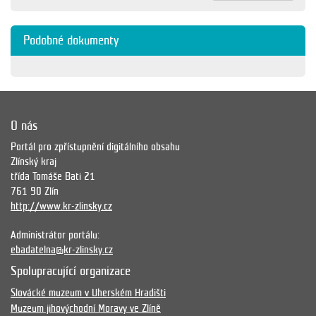
Podobné dokumenty
O nás
Portál pro zpřístupnění digitálního obsahu
Zlínský kraj
třída Tomáše Bati 21
761 90 Zlín
http://www.kr-zlinsky.cz
Administrátor portálu:
ebadatelna@kr-zlinsky.cz
Spolupracující organizace
Slovácké muzeum v Uherském Hradišti
Muzeum jihovýchodní Moravy ve Zlíně