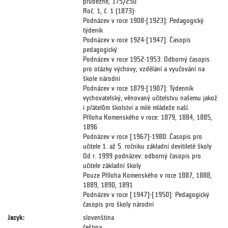
průběžně, 175/250
Roč. 1, č. 1 (1873)-
Podnázev v roce 1908-[1923]: Pedagogický
týdeník
Podnázev v roce 1924-[1947]: Časopis
pedagogický
Podnázev v roce 1952-1953: Odborný časopis
pro otázky výchovy, vzdělání a vyučování na
škole národní
Podnázev v roce 1879-[1907]: Týdenník
vychovatelský, věnovaný učitelstvu našemu jakož
i přátelům školství a milé mládeže naší.
Příloha Komenského v roce: 1879, 1884, 1885,
1896
Podnázev v roce [1967]-1980: Časopis pro
učitele 1. až 5. ročníku základní devítileté školy
Od r. 1999 podnázev: odborný časopis pro
učitele základní školy
Pouze Příloha Komenského v roce 1887, 1888,
1889, 1890, 1891
Podnázev v roce [1947]-[1950]: Pedagogický
časopis pro školy národní
Jazyk:
slovenština
čeština