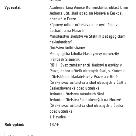
Vydavatel:
Academie Jana Amose Komenského, oblast Brno
Jednota učit. škol obec. na Moravě a Českosl.
obec uč. v Praze
Zájmový odbor učitelstva obecných škol v
Čechách a na Moravě
Ministerstvo školství ve Státním pedagogickém
nakladatelství
Družstvo knihtiskárny
Pedagogická fakulta Masarykovy univerzity
František Slaměník
ROH - Svaz zaměstnanců školství a osvěty v
Praze, odbor učitelů obecných škol, v Komeniu,
učitelském nakladatelství v Praze a v Brně
Říšský svaz učitelstva a škol obecných v ČSR a
Československá obec učitelská
Jednota učitelstva národních škol
Jednota učitelstva škol obecných na Moravě
Říšský svaz učitelstva škol obecných a Česká
obec učitelská
J. Havelka
Rok vydání:
1873-