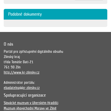
Podobné dokumenty
O nás
Portál pro zpřístupnění digitálního obsahu
Zlínský kraj
třída Tomáše Bati 21
761 90 Zlín
http://www.kr-zlinsky.cz
Administrátor portálu:
ebadatelna@kr-zlinsky.cz
Spolupracující organizace
Slovácké muzeum v Uherském Hradišti
Muzeum jihovýchodní Moravy ve Zlíně