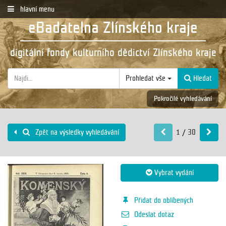
hlavní menu
eBadatelna Zlínského kraje
digitální fondy kulturního dědictví Zlínského kraje
Prohledat vše
Hledat
Pokročilé vyhledávání
1 / 30
Zpět na výsledky vyhledávání
Vybrat vydání
Přidat do oblíbených
Odeslat dotaz