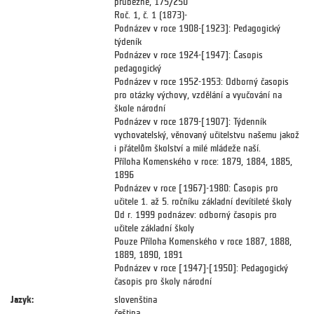
průběžně, 175/250
Roč. 1, č. 1 (1873)-
Podnázev v roce 1908-[1923]: Pedagogický
týdeník
Podnázev v roce 1924-[1947]: Časopis
pedagogický
Podnázev v roce 1952-1953: Odborný časopis
pro otázky výchovy, vzdělání a vyučování na
škole národní
Podnázev v roce 1879-[1907]: Týdenník
vychovatelský, věnovaný učitelstvu našemu jakož
i přátelům školství a milé mládeže naší.
Příloha Komenského v roce: 1879, 1884, 1885,
1896
Podnázev v roce [1967]-1980: Časopis pro
učitele 1. až 5. ročníku základní devítileté školy
Od r. 1999 podnázev: odborný časopis pro
učitele základní školy
Pouze Příloha Komenského v roce 1887, 1888,
1889, 1890, 1891
Podnázev v roce [1947]-[1950]: Pedagogický
časopis pro školy národní
Jazyk:
slovenština
čeština