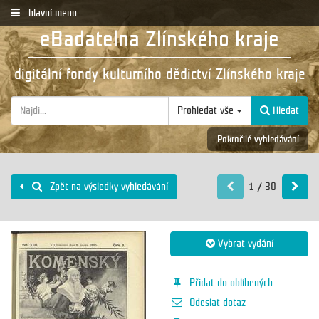
hlavní menu
eBadatelna Zlínského kraje
digitální fondy kulturního dědictví Zlínského kraje
Prohledat vše
Hledat
Pokročilé vyhledávání
1 / 30
Zpět na výsledky vyhledávání
Vybrat vydání
Přidat do oblíbených
Odeslat dotaz