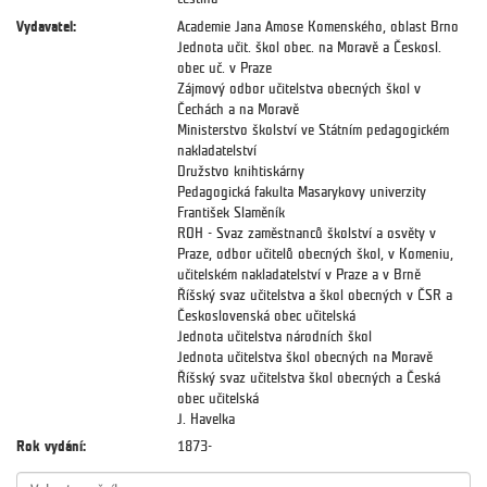
Vydavatel:
Academie Jana Amose Komenského, oblast Brno
Jednota učit. škol obec. na Moravě a Českosl.
obec uč. v Praze
Zájmový odbor učitelstva obecných škol v
Čechách a na Moravě
Ministerstvo školství ve Státním pedagogickém
nakladatelství
Družstvo knihtiskárny
Pedagogická fakulta Masarykovy univerzity
František Slaměník
ROH - Svaz zaměstnanců školství a osvěty v
Praze, odbor učitelů obecných škol, v Komeniu,
učitelském nakladatelství v Praze a v Brně
Říšský svaz učitelstva a škol obecných v ČSR a
Československá obec učitelská
Jednota učitelstva národních škol
Jednota učitelstva škol obecných na Moravě
Říšský svaz učitelstva škol obecných a Česká
obec učitelská
J. Havelka
Rok vydání:
1873-