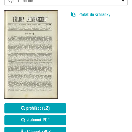
Vyberte ročník...
Přidat do schránky
prohlížet (12)
stáhnout PDF
stáhnout EPUB