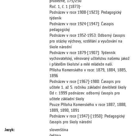
průběžně, 175/250
Roč. 1, č. 1 (1873)-
Podnázev v roce 1908-[1923]: Pedagogický
týdeník
Podnázev v roce 1924-[1947]: Časopis
pedagogický
Podnázev v roce 1952-1953: Odborný časopis
pro otázky výchovy, vzdělání a vyučování na
škole národní
Podnázev v roce 1879-[1907]: Týdenník
vychovatelský, věnovaný učitelstvu našemu jakož
i přátelům školství a milé mládeže naší.
Příloha Komenského v roce: 1879, 1884, 1885,
1896
Podnázev v roce [1967]-1980: Časopis pro
učitele 1. až 5. ročníku základní devítileté školy
Od r. 1999 podnázev: odborný časopis pro
učitele základní školy
Pouze Příloha Komenského v roce 1887, 1888,
1889, 1890, 1891
Podnázev v roce [1947]-[1950]: Pedagogický
časopis pro školy národní
Jazyk:
slovenština
čeština