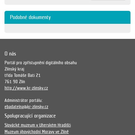
Podobné dokumenty
O nás
Portál pro zpřístupnění digitálního obsahu
Zlínský kraj
třída Tomáše Bati 21
761 90 Zlín
http://www.kr-zlinsky.cz
Administrátor portálu:
ebadatelna@kr-zlinsky.cz
Spolupracující organizace
Slovácké muzeum v Uherském Hradišti
Muzeum jihovýchodní Moravy ve Zlíně