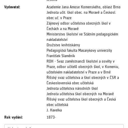
Vydavatel:
Academie Jana Amose Komenského, oblast Brno
Jednota učit. škol obec. na Moravě a Českosl.
obec uč. v Praze
Zájmový odbor učitelstva obecných škol v
Čechách a na Moravě
Ministerstvo školství ve Státním pedagogickém
nakladatelství
Družstvo knihtiskárny
Pedagogická fakulta Masarykovy univerzity
František Slaměník
ROH - Svaz zaměstnanců školství a osvěty v
Praze, odbor učitelů obecných škol, v Komeniu,
učitelském nakladatelství v Praze a v Brně
Říšský svaz učitelstva a škol obecných v ČSR a
Československá obec učitelská
Jednota učitelstva národních škol
Jednota učitelstva škol obecných na Moravě
Říšský svaz učitelstva škol obecných a Česká
obec učitelská
J. Havelka
Rok vydání:
1873-