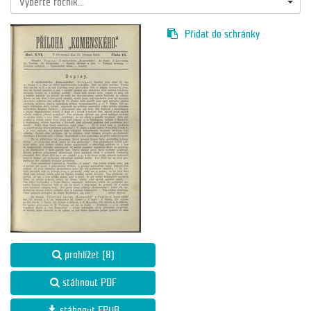
Vyberte ročník...
Přidat do schránky
prohlížet (8)
stáhnout PDF
stáhnout EPUB