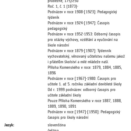
průběžně, 175/250
Roč. 1, č. 1 (1873)-
Podnázev v roce 1908-[1923]: Pedagogický
týdeník
Podnázev v roce 1924-[1947]: Časopis
pedagogický
Podnázev v roce 1952-1953: Odborný časopis
pro otázky výchovy, vzdělání a vyučování na
škole národní
Podnázev v roce 1879-[1907]: Týdenník
vychovatelský, věnovaný učitelstvu našemu jakož
i přátelům školství a milé mládeže naší.
Příloha Komenského v roce: 1879, 1884, 1885,
1896
Podnázev v roce [1967]-1980: Časopis pro
učitele 1. až 5. ročníku základní devítileté školy
Od r. 1999 podnázev: odborný časopis pro
učitele základní školy
Pouze Příloha Komenského v roce 1887, 1888,
1889, 1890, 1891
Podnázev v roce [1947]-[1950]: Pedagogický
časopis pro školy národní
Jazyk:
slovenština
čeština