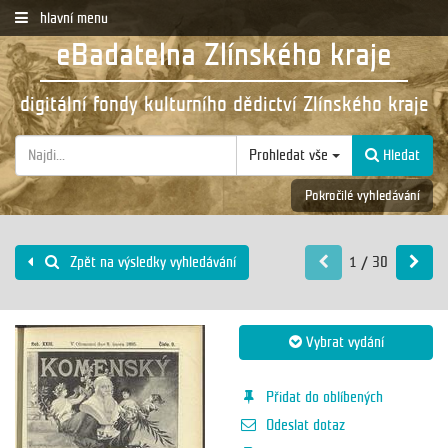
hlavní menu
eBadatelna Zlínského kraje
digitální fondy kulturního dědictví Zlínského kraje
Prohledat vše
Hledat
Pokročilé vyhledávání
1 / 30
Zpět na výsledky vyhledávání
Vybrat vydání
Přidat do oblíbených
Odeslat dotaz