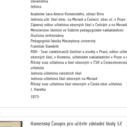
slovenština
čeština
Academie Jana Amose Komenského, oblast Brno
Jednota učit. škol obec. na Moravě a Českosl. obec uč. v Praze
Zájmový odbor učitelstva obecných škol v Čechách a na Moravě
Ministerstvo školství ve Státním pedagogickém nakladatelství
Družstvo knihtiskárny
Pedagogická fakulta Masarykovy univerzity
František Slaměník
ROH - Svaz zaměstnanců školství a osvěty v Praze, odbor učite
obecných škol, v Komeniu, učitelském nakladatelství v Praze a 
Říšský svaz učitelstva a škol obecných v ČSR a Československ
učitelská
Jednota učitelstva národních škol
Jednota učitelstva škol obecných na Moravě
Říšský svaz učitelstva škol obecných a Česká obec učitelská
J. Havelka
1873-
.
Komenský Časopis pro učitele základní školy 12