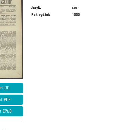
Jazyk:
cze
Rok vydání:
1888
et (8)
ut PDF
t EPUB