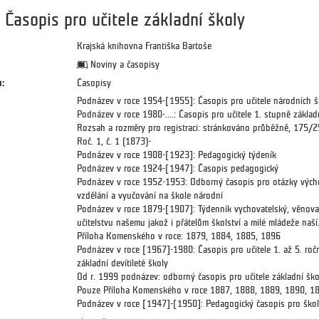
Časopis pro učitele základní školy
Krajská knihovna Františka Bartoše
Noviny a časopisy
:
Časopisy
Podnázev v roce 1954-[1955]: Časopis pro učitele národních š
Podnázev v roce 1980-....: Časopis pro učitele 1. stupně základ
Rozsah a rozměry pro registraci: stránkováno průběžně, 175/
Roč. 1, č. 1 (1873)-
Podnázev v roce 1908-[1923]: Pedagogický týdeník
Podnázev v roce 1924-[1947]: Časopis pedagogický
Podnázev v roce 1952-1953: Odborný časopis pro otázky vých
vzdělání a vyučování na škole národní
Podnázev v roce 1879-[1907]: Týdenník vychovatelský, věnov
učitelstvu našemu jakož i přátelům školství a milé mládeže naší
Příloha Komenského v roce: 1879, 1884, 1885, 1896
Podnázev v roce [1967]-1980: Časopis pro učitele 1. až 5. roč
základní devítileté školy
Od r. 1999 podnázev: odborný časopis pro učitele základní ško
Pouze Příloha Komenského v roce 1887, 1888, 1889, 1890, 1
Podnázev v roce [1947]-[1950]: Pedagogický časopis pro škol