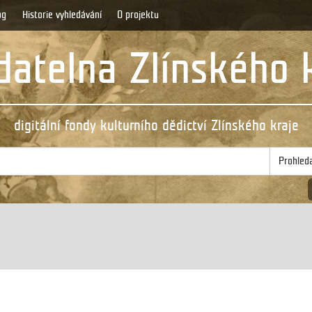
og
Historie vyhledávání
O projektu
atelna Zlínského 
digitální fondy kulturního dědictví Zlínského kraje
Prohled