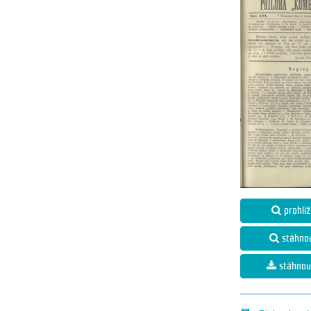
prohlíž
stáhno
stáhnou