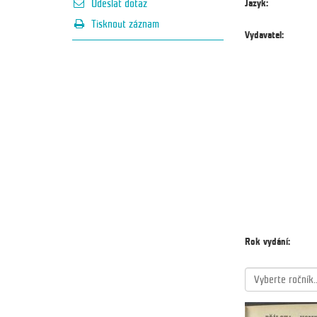
Jazyk:
Odeslat dotaz
Tisknout záznam
Vydavatel:
Rok vydání:
Vyberte ročník..