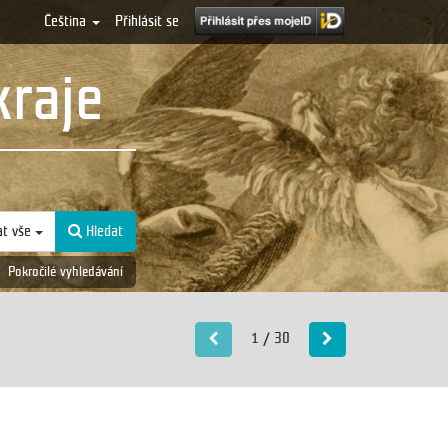
Čeština
Přihlásit se
kraje
at vše
Hledat
Pokročilé vyhledávání
1 / 30