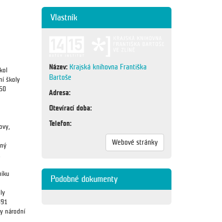
Vlastník
Název:
Krajská knihovna Františka
kol
Bartoše
ní školy
250
Adresa:
Otevírací doba:
Telefon:
ovy,
Webové stránky
aný
.
níku
Podobné dokumenty
ly
891
y národní