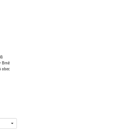
lů
v Brně
á obec