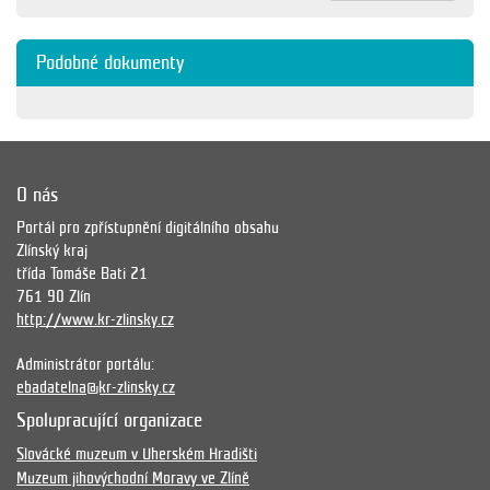
Podobné dokumenty
O nás
Portál pro zpřístupnění digitálního obsahu
Zlínský kraj
třída Tomáše Bati 21
761 90 Zlín
http://www.kr-zlinsky.cz
Administrátor portálu:
ebadatelna@kr-zlinsky.cz
Spolupracující organizace
Slovácké muzeum v Uherském Hradišti
Muzeum jihovýchodní Moravy ve Zlíně