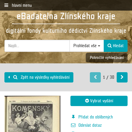
hlavní menu
eBadatelna Zlínského kraje
digitální fondy kulturního dědictví Zlínského kraje
Prohledat vše
Hledat
Pokročilé vyhledávání
1 / 30
Zpět na výsledky vyhledávání
Vybrat vydání
Přidat do oblíbených
Odeslat dotaz