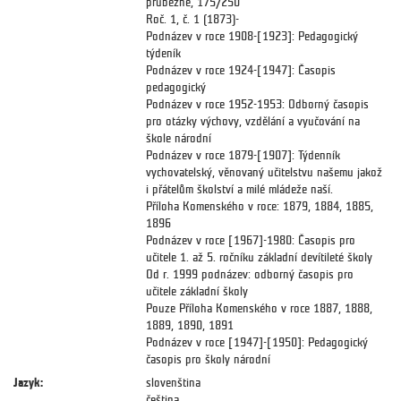
průběžně, 175/250
Roč. 1, č. 1 (1873)-
Podnázev v roce 1908-[1923]: Pedagogický
týdeník
Podnázev v roce 1924-[1947]: Časopis
pedagogický
Podnázev v roce 1952-1953: Odborný časopis
pro otázky výchovy, vzdělání a vyučování na
škole národní
Podnázev v roce 1879-[1907]: Týdenník
vychovatelský, věnovaný učitelstvu našemu jakož
i přátelům školství a milé mládeže naší.
Příloha Komenského v roce: 1879, 1884, 1885,
1896
Podnázev v roce [1967]-1980: Časopis pro
učitele 1. až 5. ročníku základní devítileté školy
Od r. 1999 podnázev: odborný časopis pro
učitele základní školy
Pouze Příloha Komenského v roce 1887, 1888,
1889, 1890, 1891
Podnázev v roce [1947]-[1950]: Pedagogický
časopis pro školy národní
Jazyk:
slovenština
čeština