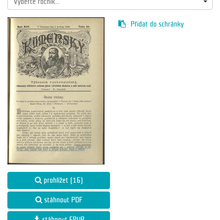
Vyberte ročník...
Přidat do schránky
prohlížet (16)
stáhnout PDF
stáhnout EPUB