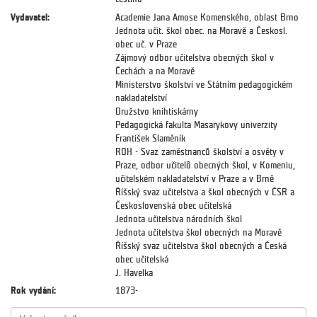
Vydavatel:
Academie Jana Amose Komenského, oblast Brno
Jednota učit. škol obec. na Moravě a Českosl.
obec uč. v Praze
Zájmový odbor učitelstva obecných škol v
Čechách a na Moravě
Ministerstvo školství ve Státním pedagogickém
nakladatelství
Družstvo knihtiskárny
Pedagogická fakulta Masarykovy univerzity
František Slaměník
ROH - Svaz zaměstnanců školství a osvěty v
Praze, odbor učitelů obecných škol, v Komeniu,
učitelském nakladatelství v Praze a v Brně
Říšský svaz učitelstva a škol obecných v ČSR a
Československá obec učitelská
Jednota učitelstva národních škol
Jednota učitelstva škol obecných na Moravě
Říšský svaz učitelstva škol obecných a Česká
obec učitelská
J. Havelka
Rok vydání:
1873-