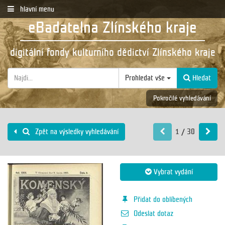
hlavní menu
eBadatelna Zlínského kraje
digitální fondy kulturního dědictví Zlínského kraje
Prohledat vše
Hledat
Pokročilé vyhledávání
1 / 30
Zpět na výsledky vyhledávání
Vybrat vydání
Přidat do oblíbených
Odeslat dotaz