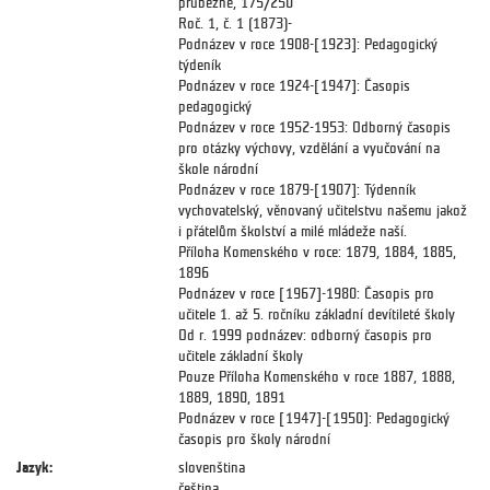
průběžně, 175/250
Roč. 1, č. 1 (1873)-
Podnázev v roce 1908-[1923]: Pedagogický
týdeník
Podnázev v roce 1924-[1947]: Časopis
pedagogický
Podnázev v roce 1952-1953: Odborný časopis
pro otázky výchovy, vzdělání a vyučování na
škole národní
Podnázev v roce 1879-[1907]: Týdenník
vychovatelský, věnovaný učitelstvu našemu jakož
i přátelům školství a milé mládeže naší.
Příloha Komenského v roce: 1879, 1884, 1885,
1896
Podnázev v roce [1967]-1980: Časopis pro
učitele 1. až 5. ročníku základní devítileté školy
Od r. 1999 podnázev: odborný časopis pro
učitele základní školy
Pouze Příloha Komenského v roce 1887, 1888,
1889, 1890, 1891
Podnázev v roce [1947]-[1950]: Pedagogický
časopis pro školy národní
Jazyk:
slovenština
čeština