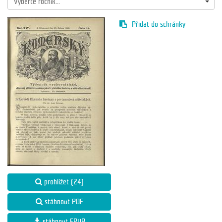
Vyberte ročník...
Přidat do schránky
prohlížet (24)
stáhnout PDF
stáhnout EPUB