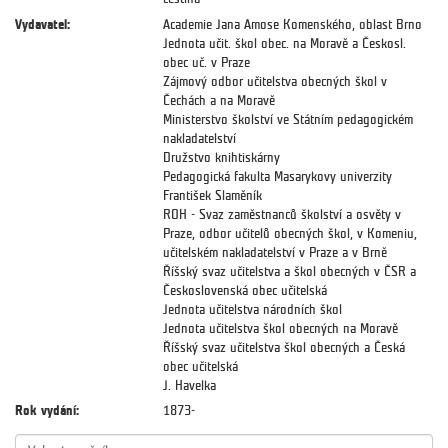
Vydavatel:
Academie Jana Amose Komenského, oblast Brno
Jednota učit. škol obec. na Moravě a Českosl.
obec uč. v Praze
Zájmový odbor učitelstva obecných škol v
Čechách a na Moravě
Ministerstvo školství ve Státním pedagogickém
nakladatelství
Družstvo knihtiskárny
Pedagogická fakulta Masarykovy univerzity
František Slaměník
ROH - Svaz zaměstnanců školství a osvěty v
Praze, odbor učitelů obecných škol, v Komeniu,
učitelském nakladatelství v Praze a v Brně
Říšský svaz učitelstva a škol obecných v ČSR a
Československá obec učitelská
Jednota učitelstva národních škol
Jednota učitelstva škol obecných na Moravě
Říšský svaz učitelstva škol obecných a Česká
obec učitelská
J. Havelka
Rok vydání:
1873-