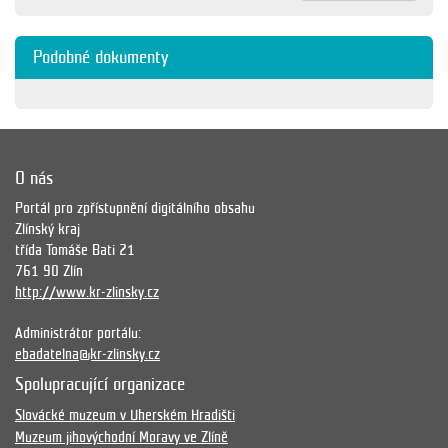
Podobné dokumenty
O nás
Portál pro zpřístupnění digitálního obsahu
Zlínský kraj
třída Tomáše Bati 21
761 90 Zlín
http://www.kr-zlinsky.cz
Administrátor portálu:
ebadatelna@kr-zlinsky.cz
Spolupracující organizace
Slovácké muzeum v Uherském Hradišti
Muzeum jihovýchodní Moravy ve Zlíně