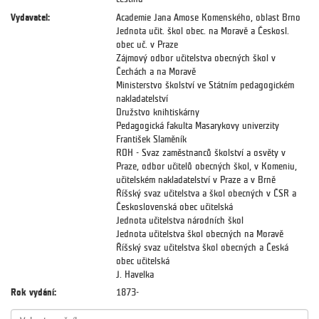
Vydavatel:
Academie Jana Amose Komenského, oblast Brno
Jednota učit. škol obec. na Moravě a Českosl.
obec uč. v Praze
Zájmový odbor učitelstva obecných škol v
Čechách a na Moravě
Ministerstvo školství ve Státním pedagogickém
nakladatelství
Družstvo knihtiskárny
Pedagogická fakulta Masarykovy univerzity
František Slaměník
ROH - Svaz zaměstnanců školství a osvěty v
Praze, odbor učitelů obecných škol, v Komeniu,
učitelském nakladatelství v Praze a v Brně
Říšský svaz učitelstva a škol obecných v ČSR a
Československá obec učitelská
Jednota učitelstva národních škol
Jednota učitelstva škol obecných na Moravě
Říšský svaz učitelstva škol obecných a Česká
obec učitelská
J. Havelka
Rok vydání:
1873-