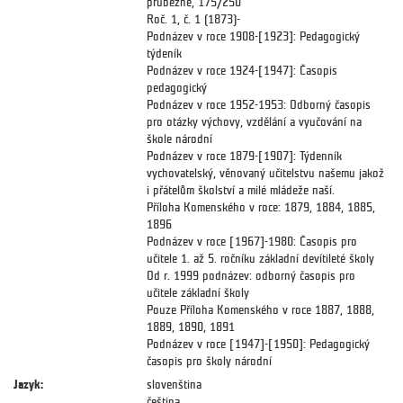
průběžně, 175/250
Roč. 1, č. 1 (1873)-
Podnázev v roce 1908-[1923]: Pedagogický
týdeník
Podnázev v roce 1924-[1947]: Časopis
pedagogický
Podnázev v roce 1952-1953: Odborný časopis
pro otázky výchovy, vzdělání a vyučování na
škole národní
Podnázev v roce 1879-[1907]: Týdenník
vychovatelský, věnovaný učitelstvu našemu jakož
i přátelům školství a milé mládeže naší.
Příloha Komenského v roce: 1879, 1884, 1885,
1896
Podnázev v roce [1967]-1980: Časopis pro
učitele 1. až 5. ročníku základní devítileté školy
Od r. 1999 podnázev: odborný časopis pro
učitele základní školy
Pouze Příloha Komenského v roce 1887, 1888,
1889, 1890, 1891
Podnázev v roce [1947]-[1950]: Pedagogický
časopis pro školy národní
Jazyk:
slovenština
čeština