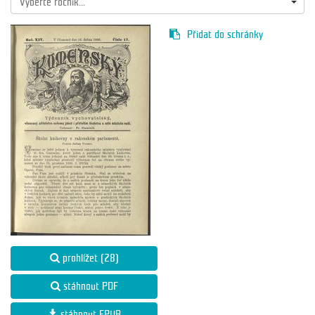
Vyberte ročník...
Přidat do schránky
prohlížet (28)
stáhnout PDF
stáhnout EPUB