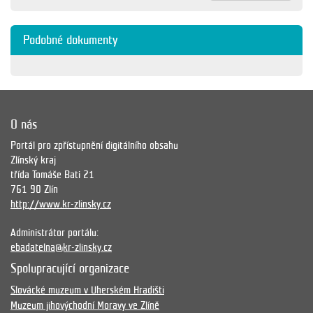
Podobné dokumenty
O nás
Portál pro zpřístupnění digitálního obsahu
Zlínský kraj
třída Tomáše Bati 21
761 90 Zlín
http://www.kr-zlinsky.cz
Administrátor portálu:
ebadatelna@kr-zlinsky.cz
Spolupracující organizace
Slovácké muzeum v Uherském Hradišti
Muzeum jihovýchodní Moravy ve Zlíně