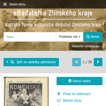
hlavní menu
eBadatelna Zlínského kraje
digitální fondy kulturního dědictví Zlínského kraje
Prohledat vše
Hledat
Pokročilé vyhledávání
1 / 30
Zpět na výsledky vyhledávání
Vybrat vydání
Přidat do oblíbených
Odeslat dotaz