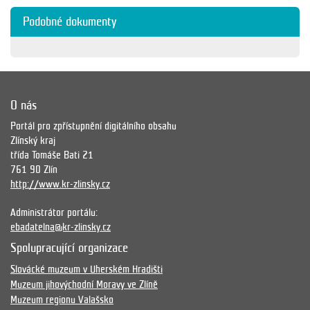
Podobné dokumenty
O nás
Portál pro zpřístupnění digitálního obsahu
Zlínský kraj
třída Tomáše Bati 21
761 90 Zlín
http://www.kr-zlinsky.cz
Administrátor portálu:
ebadatelna@kr-zlinsky.cz
Spolupracující organizace
Slovácké muzeum v Uherském Hradišti
Muzeum jihovýchodní Moravy ve Zlíně
Muzeum regionu Valašsko