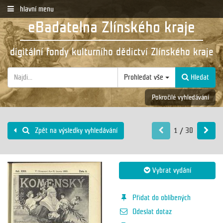
hlavní menu
eBadatelna Zlínského kraje
digitální fondy kulturního dědictví Zlínského kraje
Prohledat vše
Hledat
Pokročilé vyhledávání
1 / 30
Zpět na výsledky vyhledávání
Vybrat vydání
Přidat do oblíbených
Odeslat dotaz