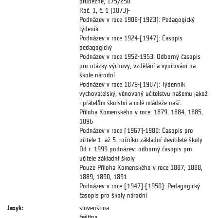
průběžně, 175/250
Roč. 1, č. 1 (1873)-
Podnázev v roce 1908-[1923]: Pedagogický
týdeník
Podnázev v roce 1924-[1947]: Časopis
pedagogický
Podnázev v roce 1952-1953: Odborný časopis
pro otázky výchovy, vzdělání a vyučování na
škole národní
Podnázev v roce 1879-[1907]: Týdenník
vychovatelský, věnovaný učitelstvu našemu jakož
i přátelům školství a milé mládeže naší.
Příloha Komenského v roce: 1879, 1884, 1885,
1896
Podnázev v roce [1967]-1980: Časopis pro
učitele 1. až 5. ročníku základní devítileté školy
Od r. 1999 podnázev: odborný časopis pro
učitele základní školy
Pouze Příloha Komenského v roce 1887, 1888,
1889, 1890, 1891
Podnázev v roce [1947]-[1950]: Pedagogický
časopis pro školy národní
Jazyk:
slovenština
čeština