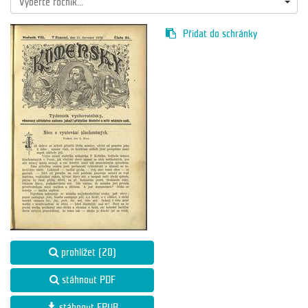
Vyberte ročník...
Přidat do schránky
prohlížet (20)
stáhnout PDF
stáhnout EPUB