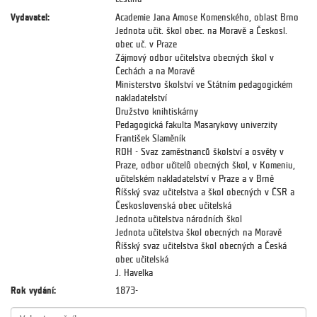
Vydavatel:
Academie Jana Amose Komenského, oblast Brno
Jednota učit. škol obec. na Moravě a Českosl.
obec uč. v Praze
Zájmový odbor učitelstva obecných škol v
Čechách a na Moravě
Ministerstvo školství ve Státním pedagogickém
nakladatelství
Družstvo knihtiskárny
Pedagogická fakulta Masarykovy univerzity
František Slaměník
ROH - Svaz zaměstnanců školství a osvěty v
Praze, odbor učitelů obecných škol, v Komeniu,
učitelském nakladatelství v Praze a v Brně
Říšský svaz učitelstva a škol obecných v ČSR a
Československá obec učitelská
Jednota učitelstva národních škol
Jednota učitelstva škol obecných na Moravě
Říšský svaz učitelstva škol obecných a Česká
obec učitelská
J. Havelka
Rok vydání:
1873-