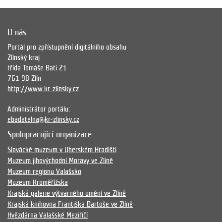
O nás
Portál pro zpřístupnění digitálního obsahu
Zlínský kraj
třída Tomáše Bati 21
761 90 Zlín
http://www.kr-zlinsky.cz
Administrátor portálu:
ebadatelna@kr-zlinsky.cz
Spolupracující organizace
Slovácké muzeum v Uherském Hradišti
Muzeum jihovýchodní Moravy ve Zlíně
Muzeum regionu Valašsko
Muzeum Kroměřížska
Krajská galerie výtvarného umění ve Zlíně
Krajská knihovna Františka Bartoše ve Zlíně
Hvězdárna Valašské Meziříčí