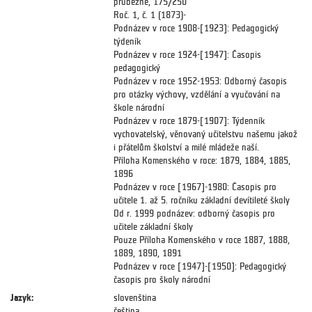
průběžně, 175/250
Roč. 1, č. 1 (1873)-
Podnázev v roce 1908-[1923]: Pedagogický
týdeník
Podnázev v roce 1924-[1947]: Časopis
pedagogický
Podnázev v roce 1952-1953: Odborný časopis
pro otázky výchovy, vzdělání a vyučování na
škole národní
Podnázev v roce 1879-[1907]: Týdenník
vychovatelský, věnovaný učitelstvu našemu jakož
i přátelům školství a milé mládeže naší.
Příloha Komenského v roce: 1879, 1884, 1885,
1896
Podnázev v roce [1967]-1980: Časopis pro
učitele 1. až 5. ročníku základní devítileté školy
Od r. 1999 podnázev: odborný časopis pro
učitele základní školy
Pouze Příloha Komenského v roce 1887, 1888,
1889, 1890, 1891
Podnázev v roce [1947]-[1950]: Pedagogický
časopis pro školy národní
Jazyk:
slovenština
čeština