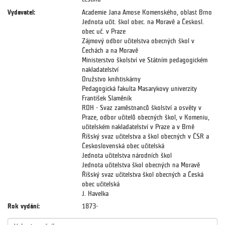
Vydavatel:
Academie Jana Amose Komenského, oblast Brno
Jednota učit. škol obec. na Moravě a Českosl.
obec uč. v Praze
Zájmový odbor učitelstva obecných škol v
Čechách a na Moravě
Ministerstvo školství ve Státním pedagogickém
nakladatelství
Družstvo knihtiskárny
Pedagogická fakulta Masarykovy univerzity
František Slaměník
ROH - Svaz zaměstnanců školství a osvěty v
Praze, odbor učitelů obecných škol, v Komeniu,
učitelském nakladatelství v Praze a v Brně
Říšský svaz učitelstva a škol obecných v ČSR a
Československá obec učitelská
Jednota učitelstva národních škol
Jednota učitelstva škol obecných na Moravě
Říšský svaz učitelstva škol obecných a Česká
obec učitelská
J. Havelka
Rok vydání:
1873-