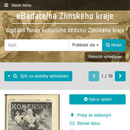
hlavní menu
eBadatelna Zlínského kraje
digitální fondy kulturního dědictví Zlínského kraje
Prohledat vše
Hledat
Pokročilé vyhledávání
1 / 30
Zpět na výsledky vyhledávání
Vybrat vydání
Přidat do oblíbených
Odeslat dotaz