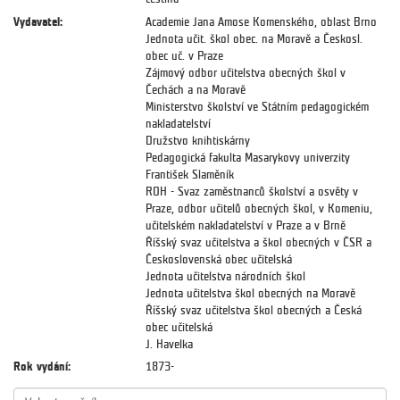
Vydavatel:
Academie Jana Amose Komenského, oblast Brno
Jednota učit. škol obec. na Moravě a Českosl.
obec uč. v Praze
Zájmový odbor učitelstva obecných škol v
Čechách a na Moravě
Ministerstvo školství ve Státním pedagogickém
nakladatelství
Družstvo knihtiskárny
Pedagogická fakulta Masarykovy univerzity
František Slaměník
ROH - Svaz zaměstnanců školství a osvěty v
Praze, odbor učitelů obecných škol, v Komeniu,
učitelském nakladatelství v Praze a v Brně
Říšský svaz učitelstva a škol obecných v ČSR a
Československá obec učitelská
Jednota učitelstva národních škol
Jednota učitelstva škol obecných na Moravě
Říšský svaz učitelstva škol obecných a Česká
obec učitelská
J. Havelka
Rok vydání:
1873-