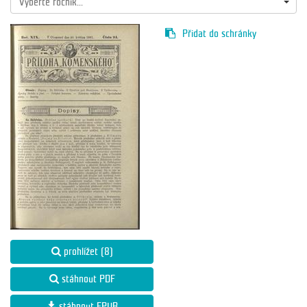
Vyberte ročník...
Přidat do schránky
prohlížet (8)
stáhnout PDF
stáhnout EPUB