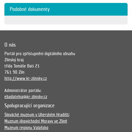
Podobné dokumenty
O nás
Portál pro zpřístupnění digitálního obsahu
Zlínský kraj
třída Tomáše Bati 21
761 90 Zlín
http://www.kr-zlinsky.cz
Administrátor portálu:
ebadatelna@kr-zlinsky.cz
Spolupracující organizace
Slovácké muzeum v Uherském Hradišti
Muzeum jihovýchodní Moravy ve Zlíně
Muzeum regionu Valašsko