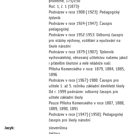
průběžně, 175/250
Roč. 1, č. 1 (1873)-
Podnázev v roce 1908-[1923]: Pedagogický
týdeník
Podnázev v roce 1924-[1947]: Časopis
pedagogický
Podnázev v roce 1952-1953: Odborný časopis
pro otázky výchovy, vzdělání a vyučování na
škole národní
Podnázev v roce 1879-[1907]: Týdenník
vychovatelský, věnovaný učitelstvu našemu jakož
i přátelům školství a milé mládeže naší.
Příloha Komenského v roce: 1879, 1884, 1885,
1896
Podnázev v roce [1967]-1980: Časopis pro
učitele 1. až 5. ročníku základní devítileté školy
Od r. 1999 podnázev: odborný časopis pro
učitele základní školy
Pouze Příloha Komenského v roce 1887, 1888,
1889, 1890, 1891
Podnázev v roce [1947]-[1950]: Pedagogický
časopis pro školy národní
Jazyk:
slovenština
čeština