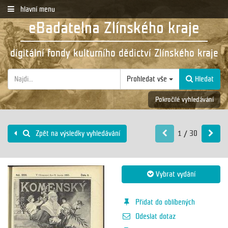
hlavní menu
eBadatelna Zlínského kraje
digitální fondy kulturního dědictví Zlínského kraje
Prohledat vše
Hledat
Pokročilé vyhledávání
1 / 30
Zpět na výsledky vyhledávání
Vybrat vydání
Přidat do oblíbených
Odeslat dotaz