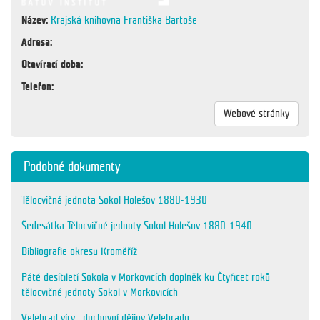
Název:
Krajská knihovna Františka Bartoše
Adresa:
Otevírací doba:
Telefon:
Webové stránky
Podobné dokumenty
Tělocvičná jednota Sokol Holešov 1880-1930
Šedesátka Tělocvičné jednoty Sokol Holešov 1880-1940
Bibliografie okresu Kroměříž
Páté desítiletí Sokola v Morkovicích doplněk ku Čtyřicet roků
tělocvičné jednoty Sokol v Morkovicích
Velehrad víry : duchovní dějiny Velehradu