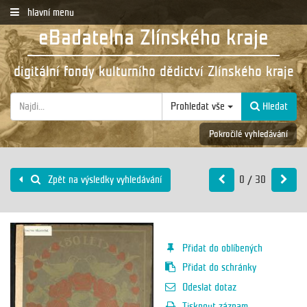
hlavní menu
eBadatelna Zlínského kraje
digitální fondy kulturního dědictví Zlínského kraje
Prohledat vše
Hledat
Pokročilé vyhledávání
0 / 30
Zpět na výsledky vyhledávání
Přidat do oblíbených
Přidat do schránky
Odeslat dotaz
Tisknout záznam