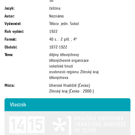
50
Jazyk:
čeština
Autor:
Neznámo
Vydavatel:
Tělocv. jedn. Sokol
Rok vydání:
1922
Formát:
40 s. : 2 příl. ; 4°
Období:
1872-1922
Téma:
dějiny tělovýchovy
tělovýchovné organizace
sokolské hnutí
osobnosti regionu Zlínský kraj
tělovýchova
Místo:
Uherské Hradiště (Česko)
Zlínský kraj (Česko : 2000-)
Vlastník