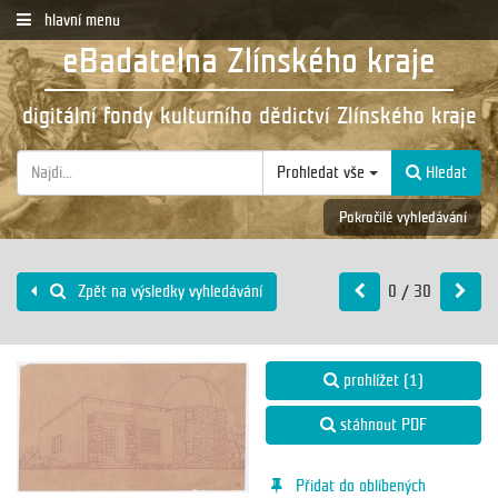
hlavní menu
eBadatelna Zlínského kraje
digitální fondy kulturního dědictví Zlínského kraje
Prohledat vše
Hledat
Pokročilé vyhledávání
0 / 30
Zpět na výsledky vyhledávání
prohlížet (1)
stáhnout PDF
Přidat do oblíbených