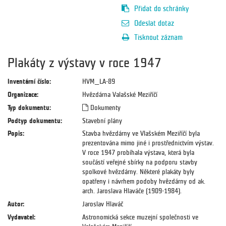
Přidat do schránky
Odeslat dotaz
Tisknout záznam
Plakáty z výstavy v roce 1947
Inventární číslo:
HVM_LA-89
Organizace:
Hvězdárna Valašské Meziříčí
Typ dokumentu:
Dokumenty
Podtyp dokumentu:
Stavební plány
Popis:
Stavba hvězdárny ve Vlašském Meziříčí byla
prezentována mimo jiné i prostřednictvím výstav.
V roce 1947 probíhala výstava, která byla
součástí veřejné sbírky na podporu stavby
spolkové hvězdárny. Některé plakáty byly
opatřeny i návrhem podoby hvězdárny od ak.
arch. Jaroslava Hlaváče (1909-1984).
Autor:
Jaroslav Hlaváč
Vydavatel:
Astronomická sekce muzejní společnosti ve