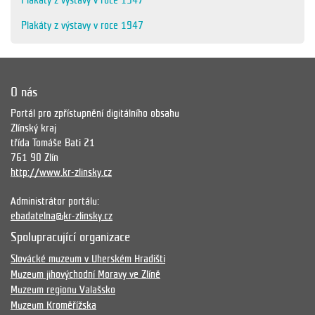
Plakáty z výstavy v roce 1947
Plakáty z výstavy v roce 1947
O nás
Portál pro zpřístupnění digitálního obsahu
Zlínský kraj
třída Tomáše Bati 21
761 90 Zlín
http://www.kr-zlinsky.cz
Administrátor portálu:
ebadatelna@kr-zlinsky.cz
Spolupracující organizace
Slovácké muzeum v Uherském Hradišti
Muzeum jihovýchodní Moravy ve Zlíně
Muzeum regionu Valašsko
Muzeum Kroměřížska