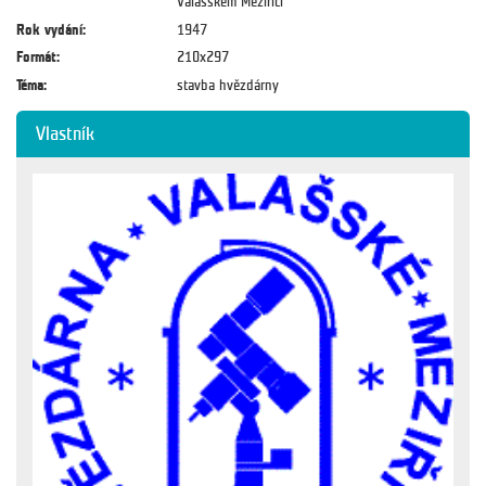
Valašském Meziříčí
Rok vydání:
1947
Formát:
210x297
Téma:
stavba hvězdárny
Vlastník