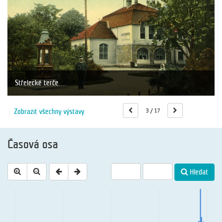
Sanatorium MUDr. Karla M
Předměty z pozůstalosti MU
který v Uherském Hradišti o
 doklad činnosti Střeleckého spolku v Uherském
3 / 17
Zobrazit všechny výstavy
Časová osa
Hledat