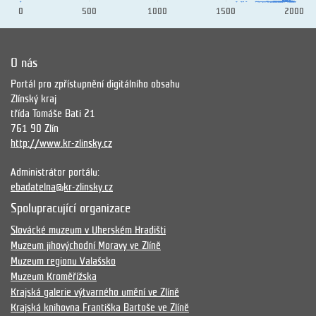
0
500
1000
1500
2000
O nás
Portál pro zpřístupnění digitálního obsahu
Zlínský kraj
třída Tomáše Bati 21
761 90 Zlín
http://www.kr-zlinsky.cz
Administrátor portálu:
ebadatelna@kr-zlinsky.cz
Spolupracující organizace
Slovácké muzeum v Uherském Hradišti
Muzeum jihovýchodní Moravy ve Zlíně
Muzeum regionu Valašsko
Muzeum Kroměřížska
Krajská galerie výtvarného umění ve Zlíně
Krajská knihovna Františka Bartoše ve Zlíně