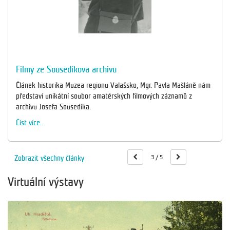
kova archivu
Kašpárek s Hurvínkem
zea regionu Valašsko, Mgr. Pavla Mašláně nám
Výstava v luhačovickém m
soubor amatérských filmových záznamů z
tradičním loutkovým divad
díka.
Číst více..
3 / 5
Zobrazit všechny články
Virtuální výstavy